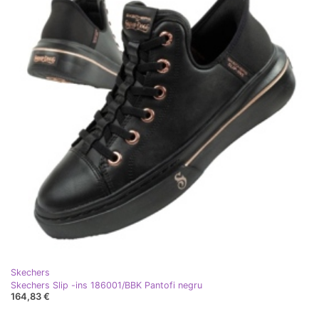
Skechers
Skechers Slip -ins 186001/BBK Pantofi negru
164,83 €