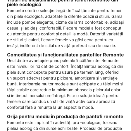
piele ecologică
Remonte oferă o selecție largă de încălțăminte pentru femei
din piele ecologică, adaptate la diferite ocazii și stiluri. Gama
include pompe elegante, cizme de iarnă confortabile, adidași
casual și adidași confortabili. Fiecare model a fost conceput
cu atenție pentru confort și detalii la modă. Datorită varietății
de stiluri și culori, fiecare femeie va găsi ceva pentru ea
însăși, indiferent de stilul de viață preferat sau de ocazie.
Comoditatea și funcționalitatea pantofilor Remonte
Unul dintre avantajele principale ale încălțămintei Remonte
este nivelul lor ridicat de confort. Încălțămintea ecologică din
piele sunt concepute pentru uzură pe termen lung, oferind
un suport adecvat pentru picioare, amortizare și ventilație
bună. Interioarele multor modele sunt echipate cu tălpi moi și
tălpi stabile care reduc la minimum oboseala piciorului chiar
și în timpul mersului ore întregi. Este o soluție ideală pentru
femeile care conduc un stil de viață activ care apreciază
confortul fără a renunța la un aspect la modă.
Grija pentru mediu în producția de pantofi remonte
Remonte este implicat în activități pro -ecologice, folosind
pielea ecologică din surse echilibrate. Procesul de producție