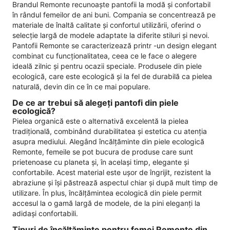
Brandul Remonte recunoaște pantofii la modă și confortabil
în rândul femeilor de ani buni. Compania se concentrează pe
materiale de înaltă calitate și confortul utilizării, oferind o
selecție largă de modele adaptate la diferite stiluri și nevoi.
Pantofii Remonte se caracterizează printr -un design elegant
combinat cu funcționalitatea, ceea ce le face o alegere
ideală zilnic și pentru ocazii speciale. Produsele din piele
ecologică, care este ecologică și la fel de durabilă ca pielea
naturală, devin din ce în ce mai populare.
De ce ar trebui să alegeți pantofi din piele
ecologică?
Pielea organică este o alternativă excelentă la pielea
tradițională, combinând durabilitatea și estetica cu atenția
asupra mediului. Alegând încălțăminte din piele ecologică
Remonte, femeile se pot bucura de produse care sunt
prietenoase cu planeta și, în același timp, elegante și
confortabile. Acest material este ușor de îngrijit, rezistent la
abraziune și își păstrează aspectul chiar și după mult timp de
utilizare. În plus, încălțămintea ecologică din piele permit
accesul la o gamă largă de modele, de la pini eleganți la
adidași confortabili.
Tipuri de încălțăminte pentru femei Remonte din