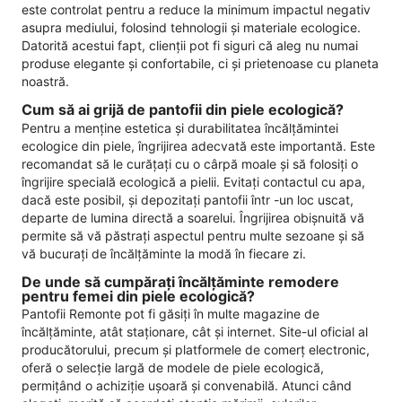
este controlat pentru a reduce la minimum impactul negativ
asupra mediului, folosind tehnologii și materiale ecologice.
Datorită acestui fapt, clienții pot fi siguri că aleg nu numai
produse elegante și confortabile, ci și prietenoase cu planeta
noastră.
Cum să ai grijă de pantofii din piele ecologică?
Pentru a menține estetica și durabilitatea încălțămintei
ecologice din piele, îngrijirea adecvată este importantă. Este
recomandat să le curățați cu o cârpă moale și să folosiți o
îngrijire specială ecologică a pielii. Evitați contactul cu apa,
dacă este posibil, și depozitați pantofii într -un loc uscat,
departe de lumina directă a soarelui. Îngrijirea obișnuită vă
permite să vă păstrați aspectul pentru multe sezoane și să
vă bucurați de încălțăminte la modă în fiecare zi.
De unde să cumpărați încălțăminte remodere
pentru femei din piele ecologică?
Pantofii Remonte pot fi găsiți în multe magazine de
încălțăminte, atât staționare, cât și internet. Site-ul oficial al
producătorului, precum și platformele de comerț electronic,
oferă o selecție largă de modele de piele ecologică,
permițând o achiziție ușoară și convenabilă. Atunci când