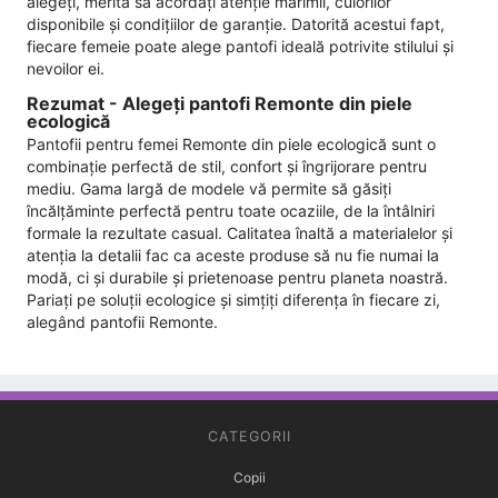
alegeți, merită să acordați atenție mărimii, culorilor
disponibile și condițiilor de garanție. Datorită acestui fapt,
fiecare femeie poate alege pantofi ideală potrivite stilului și
nevoilor ei.
Rezumat - Alegeți pantofi Remonte din piele
ecologică
Pantofii pentru femei Remonte din piele ecologică sunt o
combinație perfectă de stil, confort și îngrijorare pentru
mediu. Gama largă de modele vă permite să găsiți
încălțăminte perfectă pentru toate ocaziile, de la întâlniri
formale la rezultate casual. Calitatea înaltă a materialelor și
atenția la detalii fac ca aceste produse să nu fie numai la
modă, ci și durabile și prietenoase pentru planeta noastră.
Pariați pe soluții ecologice și simțiți diferența în fiecare zi,
alegând pantofii Remonte.
CATEGORII
Copii