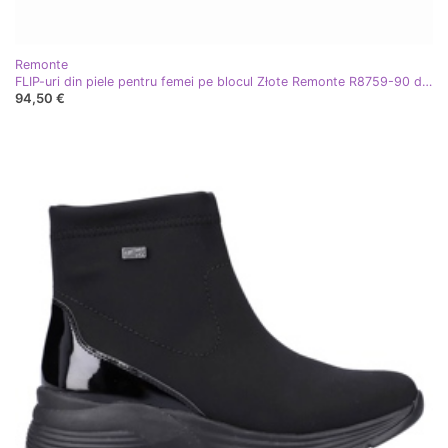
Remonte
FLIP-uri din piele pentru femei pe blocul Złote Remonte R8759-90 de aur
94,50 €