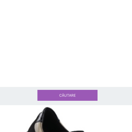
CĂUTARE