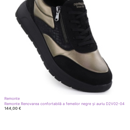
Remonte
Remonte Renovarea confortabilă a femeilor negre și auriu D2V02-04
144,00 €