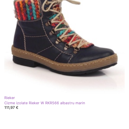
Rieker
Cizme izolate Rieker W RKR566 albastru marin
111,97 €