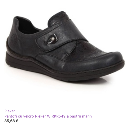
Rieker
Pantofi cu velcro Rieker W RKR549 albastru marin
85,68 €