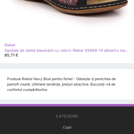
Rieker
Sandale de damă bleumarin cu velcro Rieker 65989-14 albastru marin
85,71 €
Produse Rieker Navy Blue pentru femei - Găsește-ți perechea de
pantofi visată. Ultimele tendințe, prețuri atractive. Bucurați-vă de
confortul cumpărăturilor.
CATEGORII
Copii