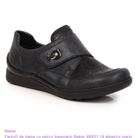
Rieker
Pantofi de dama cu velcro bleumarin Rieker 48951-14 albastru marin