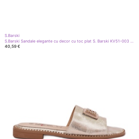
S.Barski
S.Barski Sandale elegante cu decor cu toc plat S. Barski KV51-003 Aur de aur
40,59 €