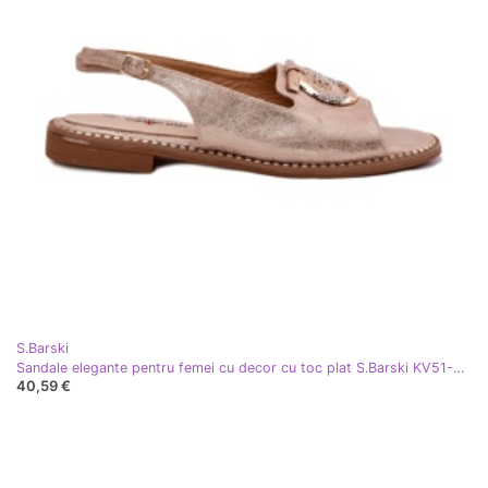
S.Barski
Sandale elegante pentru femei cu decor cu toc plat S.Barski KV51-003 Aur roz de aur
40,59 €