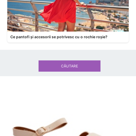
Ce pantofi și accesorii se potrivesc cu o rochie roșie?
CĂUTARE