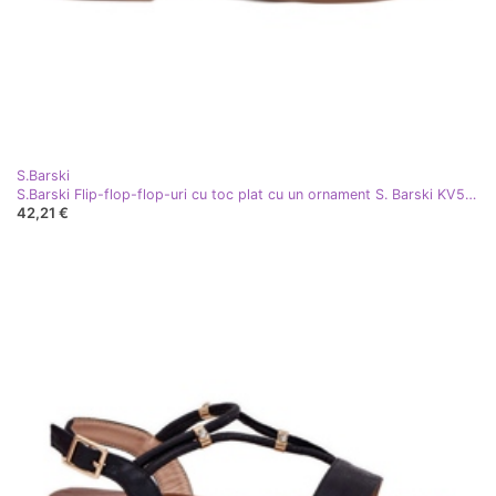
S.Barski
S.Barski Flip-flop-flop-uri cu toc plat cu un ornament S. Barski KV51-089 Aur de aur
42,21 €