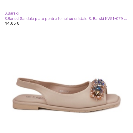
S.Barski
S.Barski Sandale plate pentru femei cu cristale S. Barski KV51-079 Negru
44,65 €