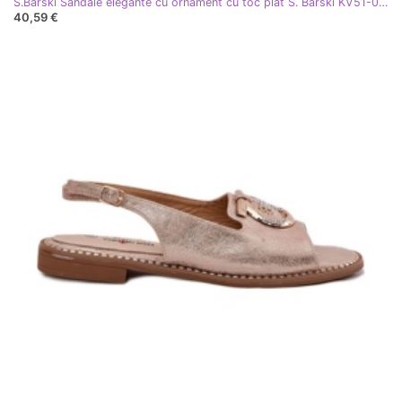
S.Barski Sandale elegante cu ornament cu toc plat S. Barski KV51-003 Silver argint
40,59 €