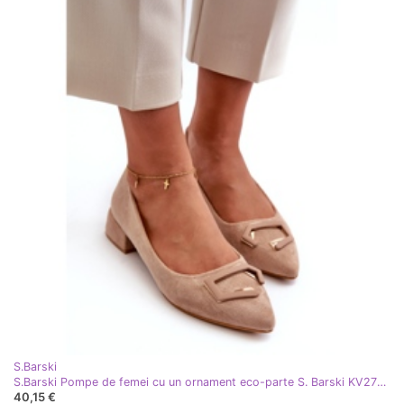
S.Barski
S.Barski Pompe de femei cu un ornament eco-parte S. Barski KV27-034 Bej
40,15 €