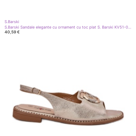
S.Barski
S.Barski Sandale elegante cu ornament cu toc plat S. Barski KV51-003 Negru
40,59 €