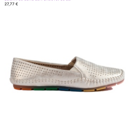
27,77 €