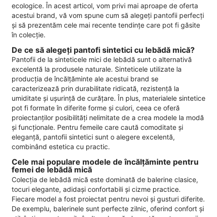
ecologice. În acest articol, vom privi mai aproape de oferta
acestui brand, vă vom spune cum să alegeți pantofii perfecți
și să prezentăm cele mai recente tendințe care pot fi găsite
în colecție.
De ce să alegeți pantofi sintetici cu lebădă mică?
Pantofii de la sinteticele mici de lebădă sunt o alternativă
excelentă la produsele naturale. Sinteticele utilizate la
producția de încălțăminte ale acestui brand se
caracterizează prin durabilitate ridicată, rezistență la
umiditate și ușurință de curățare. În plus, materialele sintetice
pot fi formate în diferite forme și culori, ceea ce oferă
proiectanților posibilități nelimitate de a crea modele la modă
și funcționale. Pentru femeile care caută comoditate și
eleganță, pantofii sintetici sunt o alegere excelentă,
combinând estetica cu practic.
Cele mai populare modele de încălțăminte pentru
femei de lebădă mică
Colecția de lebădă mică este dominată de balerine clasice,
tocuri elegante, adidași confortabili și cizme practice.
Fiecare model a fost proiectat pentru nevoi și gusturi diferite.
De exemplu, balerinele sunt perfecte zilnic, oferind confort și