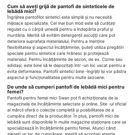
Cum să aveți grijă de pantofi de sinteticele de
lebădă mici?
Îngrijirea pantofilor sintetici este simplă și nu necesită
mijloace specializate. Cel mai bun mod este să curățați
regulat cu o cârpă umedă pentru a îndepărta praful și
murdăria. Merită să evităm detergenții ascuțiți care pot
deteriora suprafața materialului. Pentru a menține
flexibilitatea și aspectul încălțămintei, puteți utiliza pregătiri
speciale pentru sintetice care hrănesc și protejează
materialul. Pentru încălțăminte de sezon, de ex. Cizme sau
adidași, este bine să le depozitați într -un loc uscat pentru a
evita deformarea. Pantofii sintetici bine -îngrijiți își vor păstra
aspectul și funcționalitatea pentru multe sezoane.
De unde să cumperi pantofi de lebădă mici pentru
femei?
Pantofii pentru femei mici Swan pot fi achiziționate de la
magazinele de încălțăminte selectate și online. Site -ul oficial
al mărcii oferă o colecție completă și posibilitatea de a
cumpăra direct de la producător. În plus, pantofii mici de
lebădă sunt disponibile în multe magazine staționare care se
specializează în încălțăminte pentru femei. Atunci când
alegeți un loc de cumpărare, merită să acordați atenție