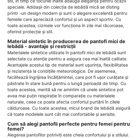
stil, în timp ce tocurile înalte adaugă eleganță pentru ocazii
speciale. Adidașii din colecția de lebădă mică se disting
printr -un design modern și sunt o alegere excelentă pentru
femeile care apreciază confortul și un aspect sportiv. Cu
toate acestea, cizmele vor funcționa în zile mai răcoroase,
oferind protecție și stil.
Material sintetic în producerea de pantofi mici de
lebădă - avantaje și restricții
Materialele sintetice utilizate în pantofii mici de lebădă sunt
selectate cu atenție pentru a asigura cea mai înaltă calitate.
Avantajele acestui tip de material sunt ușurința, flexibilitatea
și rezistența la condițiile meteorologice. De asemenea,
facilitează îngrijirea încălțămintei, care pot fi ușor curățate și
păstrate în stare bună pentru o lungă perioadă de timp. Cu
toate acestea, merită să ne amintim că unele sintetice pot
avea mai puțin respirație în comparație cu materialele
naturale, ceea ce poate afecta confortul purtării în zilele
călduroase. Cu toate acestea, micul brand de lebădă asigură
că toate modelele sunt cât mai confortabile și aerisite.
Cum să alegi pantofii perfecte pentru femei pentru
femei?
Alegerea pantofilor potriviți este cheia confortului și a stilului.