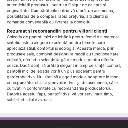
autenticității produsului pentru a fi sigur de calitate și
originalitate. Cumpărăturile online vă oferă, de asemenea,
posibilitatea de a compara rapid prețurile, alți clienți și
comanda convenabilă cu livrarea la domiciliu.
Rezumat și recomandări pentru viitorii clienți
Colecția de pantofi mici de lebădă pentru femei din material
sintetic este o alegere excelentă pentru femeile care
apreciază stilul, confortul și ecologia. Această marcă, prin
produsele sale, combină designul la modă cu funcționalitate
ridicată, oferind o selecție largă de modele pentru diferite
ocazii. Dacă doriți să arătați elegant în timp ce simțiți confort,
pantofii mici de lebădă vor fi un plus excelent pentru
garderoba dvs. Nu uitați să alegeți modele adaptate în mod
corespunzător stilului și nevoilor dvs. și, de asemenea, să le
cultivați în conformitate cu recomandările producătorului.
Datorită acestui fapt, pantofii dvs. vă vor servi mult timp,
subliniind stilul dvs. unic.