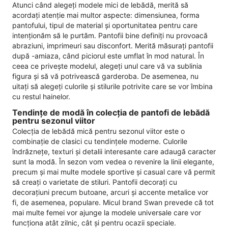
Atunci când alegeți modele mici de lebădă, merită să
acordați atenție mai multor aspecte: dimensiunea, forma
pantofului, tipul de material și oportunitatea pentru care
intenționăm să le purtăm. Pantofii bine definiți nu provoacă
abraziuni, imprimeuri sau disconfort. Merită măsurați pantofii
după -amiaza, când piciorul este umflat în mod natural. În
ceea ce privește modelul, alegeți unul care vă va sublinia
figura și să vă potrivească garderoba. De asemenea, nu
uitați să alegeți culorile și stilurile potrivite care se vor îmbina
cu restul hainelor.
Tendințe de modă în colecția de pantofi de lebădă
pentru sezonul viitor
Colecția de lebădă mică pentru sezonul viitor este o
combinație de clasici cu tendințele moderne. Culorile
îndrăznețe, texturi și detalii interesante care adaugă caracter
sunt la modă. În sezon vom vedea o revenire la linii elegante,
precum și mai multe modele sportive și casual care vă permit
să creați o varietate de stiluri. Pantofii decorați cu
decorațiuni precum butoane, arcuri și accente metalice vor
fi, de asemenea, populare. Micul brand Swan prevede că tot
mai multe femei vor ajunge la modele universale care vor
funcționa atât zilnic, cât și pentru ocazii speciale.