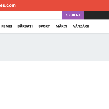
es.com
SZUKAJ
FEMEI
BĂRBAȚI
SPORT
MĂRCI
VÂNZĂRI!