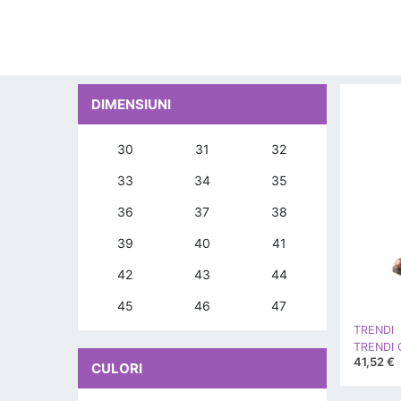
DIMENSIUNI
30
31
32
33
34
35
36
37
38
39
40
41
42
43
44
45
46
47
TRENDI
TRENDI C
41,52 €
CULORI