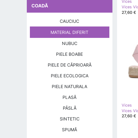
Vices
COADĂ
Vices Vi
27,60 €
CAUCIUC
MATERIAL DIFERIT
NUBUC
PIELE BOABE
PIELE DE CĂPRIOARĂ
PIELE ECOLOGICA
PIELE NATURALA
PLASĂ
Vices
PÂSLĂ
Vices Vi
27,60 €
SINTETIC
SPUMĂ