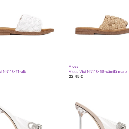
Vices
ci NN118-71-alb
Vices Vici NN118-68-cămilă maro
22,45 €