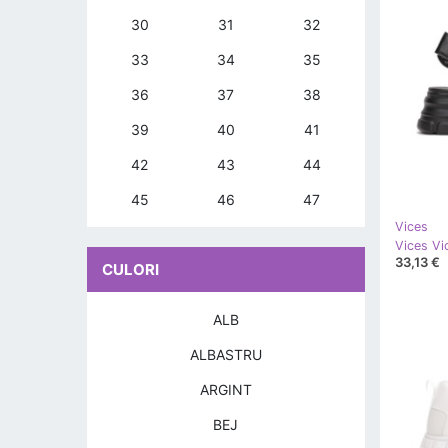
30
31
32
33
34
35
36
37
38
39
40
41
42
43
44
45
46
47
Vices
Vices Vi
33,13 €
CULORI
ALB
ALBASTRU
ARGINT
BEJ