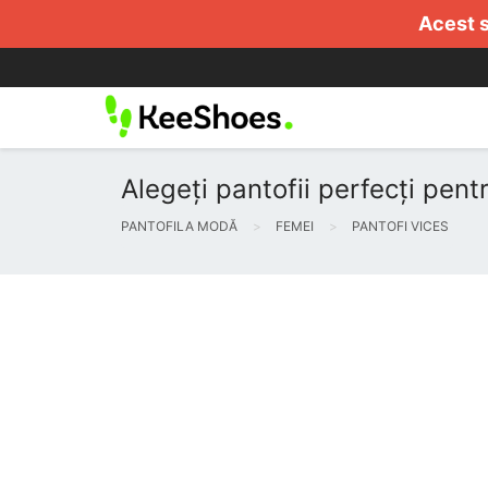
Acest s
Alegeți pantofii perfecți pent
PANTOFILA MODĂ
FEMEI
PANTOFI VICES