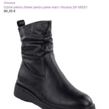
Vinceza
Cizme pentru femei pentru pene maro Vinceza 26-58557
90,25 €