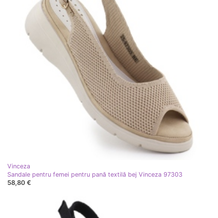
Vinceza
Sandale pentru femei pentru pană textilă bej Vinceza 97303
58,80 €