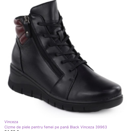
Vinceza
Cizme de piele pentru femei pe pană Black Vinceza 39963