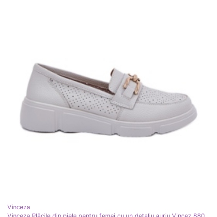
Vinceza
Vinceza Plăcile din piele pentru femei cu un detaliu auriu Vincez 88007 gri deschis alb