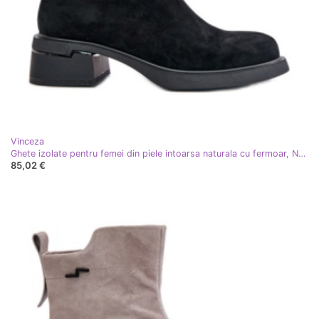
Vinceza
Ghete izolate pentru femei din piele intoarsa naturala cu fermoar, Negru Vinceza 66696
85,02 €