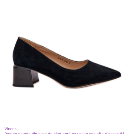
Vinceza
Pompe netede din piele de căprioară cu unelte ascuțite Vinceza 66736 Negru