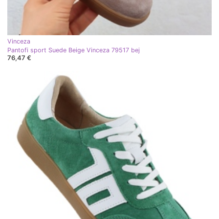
Vinceza
Pantofi sport Suede Beige Vinceza 79517 bej
76,47 €