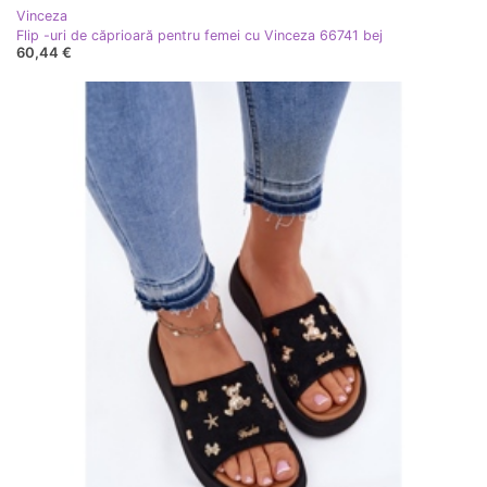
Vinceza
Flip -uri de căprioară pentru femei cu Vinceza 66741 bej
60,44 €