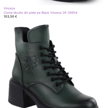
Vinceza
Cizme lăcuite din piele pe Black Vinceza 26-39954
103,50 €