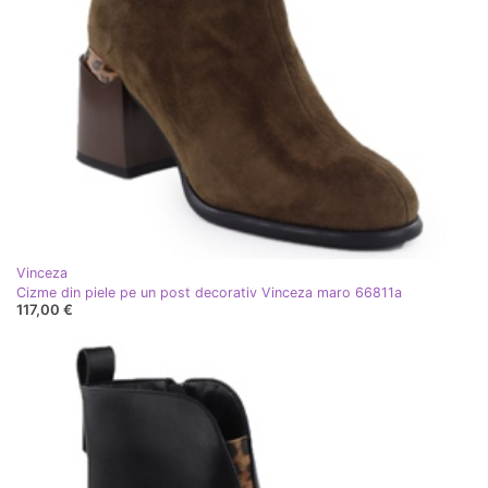
Vinceza
Cizme din piele pe un post decorativ Vinceza maro 66811a
117,00 €