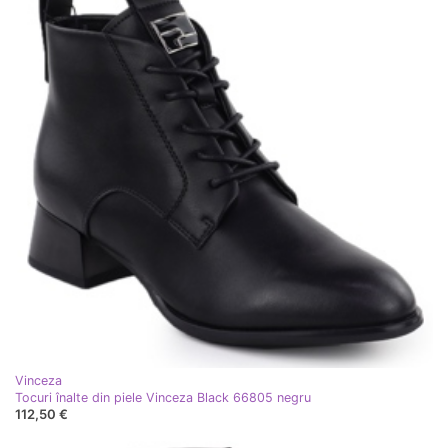
Vinceza
Tocuri înalte din piele Vinceza Black 66805 negru
112,50 €