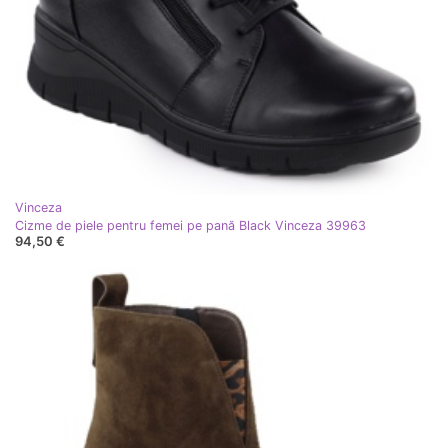
Vinceza
Cizme de piele pentru femei pe pană Black Vinceza 39963
94,50 €