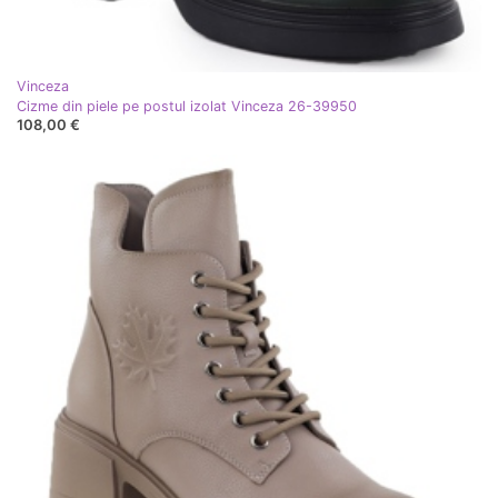
Vinceza
Cizme din piele pe postul izolat Vinceza 26-39950
108,00 €