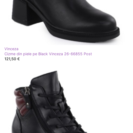
Vinceza
Cizme din piele pe Black Vinceza 26-66855 Post
121,50 €