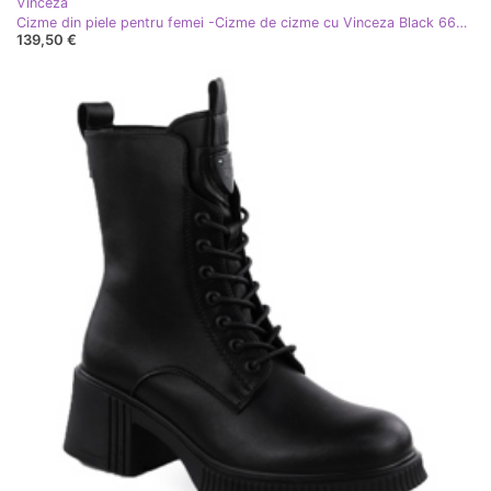
Vinceza
Cizme din piele pentru femei -Cizme de cizme cu Vinceza Black 66804
139,50 €