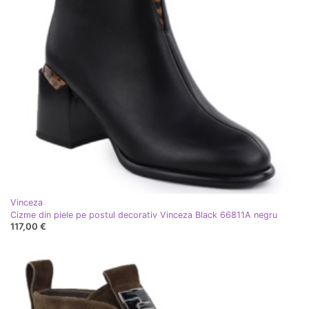
Vinceza
Cizme din piele pe postul decorativ Vinceza Black 66811A negru
117,00 €