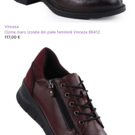
Vinceza
Cizme maro izolate din piele feminină Vinceza 86412
117,00 €