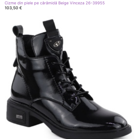
Cizme din piele pe cărămidă Beige Vinceza 26-39955
103,50 €