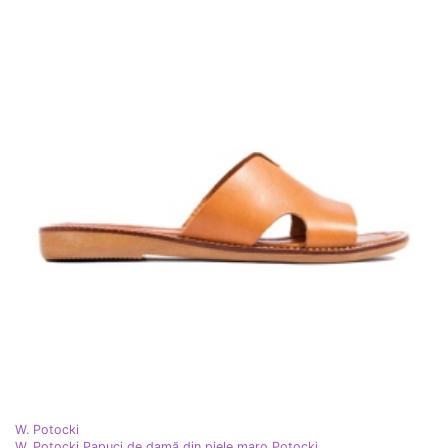
W. Potocki
W. Potocki Papuci de damă din piele maro Potocki