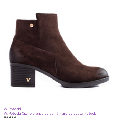
W. Potocki
W. Potocki Cizme clasice de damă maro pe postul Potocki
58,65 €