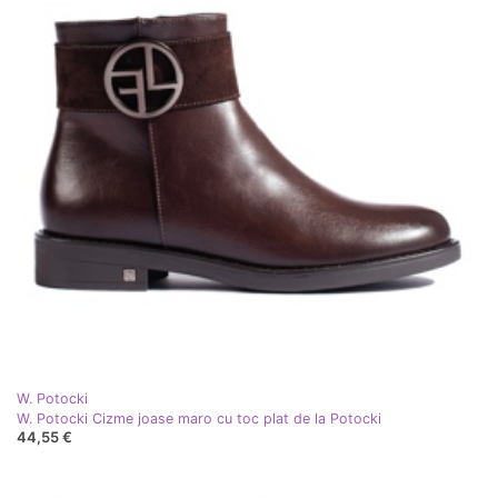
W. Potocki
W. Potocki Cizme joase maro cu toc plat de la Potocki
44,55 €