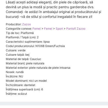
Lăsați acești adidași eleganți, din piele de căprioară, să
devină un plus la modă și practic pentru garderoba dvs.
Comandați -le astăzi în ambalajul original al producătorului și
bucurați -vă de stilul și confortul inegalabil în fiecare zi!
Producător:
Zazoo
Categoriile conexe:
Femei
>
Femei
>
Sport
>
Pantofi Zazoo
Tip de toc: Platformă
Platformă / Talpă (cm): 2
Caracteristici suplimentare: lipsa
Codul producatorului: N1068 Green/Fuchsia
Culoare: verde
Culoare talpă: bej
Material de talpă: Cauciuc
Material branț: piele naturala
Material exterior: piele naturala de piele intoarsa
Nosek: rundă
Încălzire: NU
Model dominant: nici un model
Închizătoare: dantelat
Înălțimea superioară (cm): 6
Înălţime: scăzut