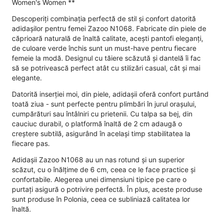
Women's Women **
Descoperiți combinația perfectă de stil și confort datorită
adidașilor pentru femei Zazoo N1068. Fabricate din piele de
căprioară naturală de înaltă calitate, acești pantofi eleganți,
de culoare verde închis sunt un must-have pentru fiecare
femeie la modă. Designul cu tăiere scăzută și dantelă îi fac
să se potrivească perfect atât cu stilizări casual, cât și mai
elegante.
Datorită inserției moi, din piele, adidașii oferă confort purtând
toată ziua - sunt perfecte pentru plimbări în jurul orașului,
cumpărături sau întâlniri cu prietenii. Cu talpa sa bej, din
cauciuc durabil, o platformă înaltă de 2 cm adaugă o
creștere subtilă, asigurând în același timp stabilitatea la
fiecare pas.
Adidașii Zazoo N1068 au un nas rotund și un superior
scăzut, cu o înălțime de 6 cm, ceea ce le face practice și
confortabile. Alegerea unei dimensiuni tipice pe care o
purtați asigură o potrivire perfectă. În plus, aceste produse
sunt produse în Polonia, ceea ce subliniază calitatea lor
înaltă.