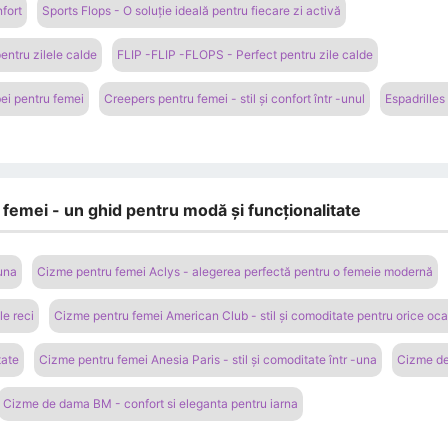
nfort
Sports Flops - O soluție ideală pentru fiecare zi activă
entru zilele calde
FLIP -FLIP -FLOPS - Perfect pentru zile calde
bei pentru femei
Creepers pentru femei - stil și confort într -unul
Espadrilles
femei - un ghid pentru modă și funcționalitate
una
Cizme pentru femei Aclys - alegerea perfectă pentru o femeie modernă
le reci
Cizme pentru femei American Club - stil și comoditate pentru orice oc
tate
Cizme pentru femei Anesia Paris - stil și comoditate într -una
Cizme d
Cizme de dama BM - confort si eleganta pentru iarna