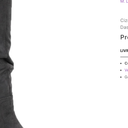
M. 
Ciz
Das
Pr
LIV
C
Ve
G