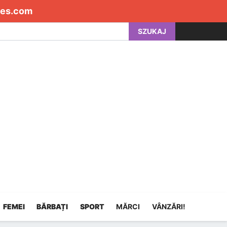
es.com
SZUKAJ
FEMEI
BĂRBAȚI
SPORT
MĂRCI
VÂNZĂRI!