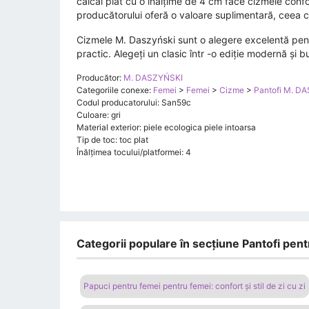
călcâi plat cu o înălțime de 4 cm face cizmele confort
producătorului oferă o valoare suplimentară, ceea c
Cizmele M. Daszyński sunt o alegere excelentă pen
practic. Alegeți un clasic într -o ediție modernă și buc
Producător:
M. DASZYŃSKI
Categoriile conexe:
Femei
>
Femei
>
Cizme
>
Pantofi M. D
Codul producatorului: San59c
Culoare: gri
Material exterior: piele ecologica piele intoarsa
Tip de toc: toc plat
Înălțimea tocului/platformei: 4
Categorii populare în secțiune Pantofi pent
Papuci pentru femei pentru femei: confort și stil de zi cu zi