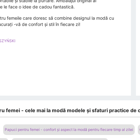
abile și stabile la purtare. Ambalajul original al
e le face o idee de cadou fantastică.
tru femeile care doresc să combine designul la modă cu
urați -vă de confort și stil în fiecare zi!
ASZYŃSKI
ru femei - cele mai la modă modele și sfaturi practice de
Papuci pentru femei - confort și aspect la modă pentru fiecare timp al zilei