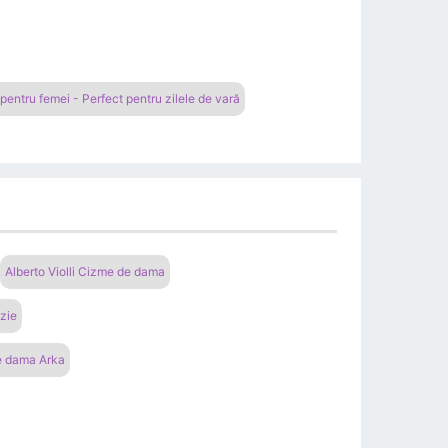
 pentru femei - Perfect pentru zilele de vară
Alberto Violli Cizme de dama
azie
e dama Arka