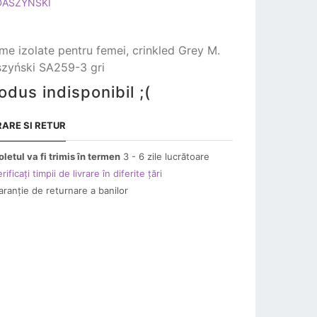
DASZYŃSKI
me izolate pentru femei, crinkled Grey M.
zyński SA259-3 gri
odus indisponibil ;(
RARE SI RETUR
oletul va fi trimis în termen
3 - 6 zile lucrătoare
rificați timpii de livrare în diferite țări
aranție de returnare a banilor