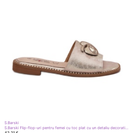
S.Barski
S.Barski Flip-flop-uri pentru femei cu toc plat cu un detaliu decorativ KV51-007 Zloty de aur
42,21 €