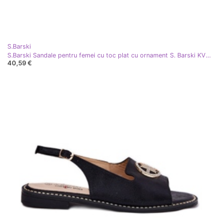
S.Barski
S.Barski Sandale pentru femei cu toc plat cu ornament S. Barski KV51-002 Aur de aur
40,59 €