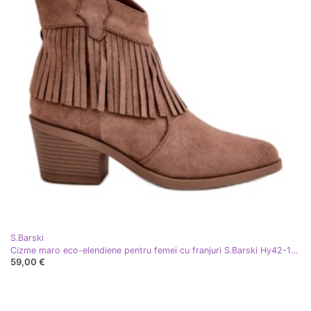
S.Barski
Cizme maro eco-elendiene pentru femei cu franjuri S.Barski Hy42-127 bej
59,00 €