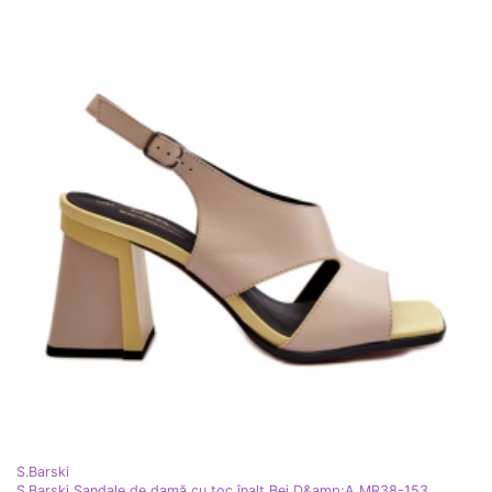
S.Barski
S.Barski Sandale de damă cu toc înalt Bej D&amp;A MR38-153