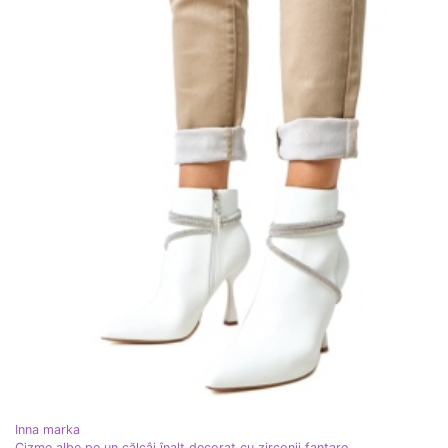
Inna marka
Cizme albe pe un călcâi înalt decorat cu zirconii fantaro