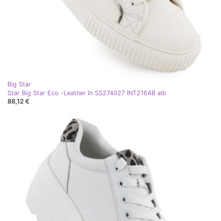
Big Star
Star Big Star Eco -Leather în SS274027 INT2164B alb
88,12 €