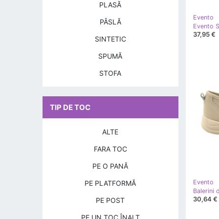
PLASĂ
Evento
PÂSLĂ
37,95 €
SINTETIC
SPUMĂ
STOFA
TIP DE TOC
ALTE
FARA TOC
PE O PANĂ
Evento
PE PLATFORMĂ
30,64 €
PE POST
PE UN TOC ÎNALT