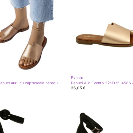
Evento
Evento Papuci aurii cu căptușeală neregulată de la Latourelle de aur
26,05 €