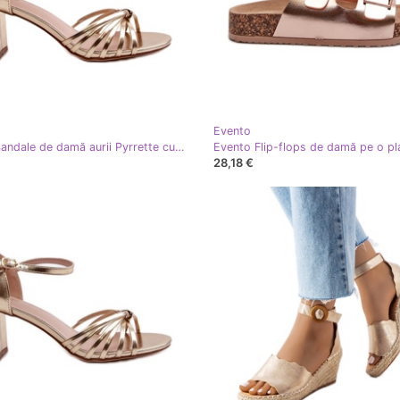
Evento
Evento Sandale de damă aurii Pyrrette cu toc înalt de aur
28,18 €