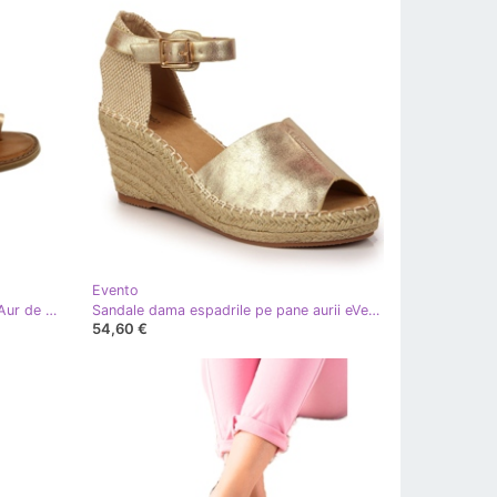
Evento
Papuci Aur Evento 22SD35-4586 Aur de aur
Sandale dama espadrile pe pane aurii eVento de aur
54,60 €