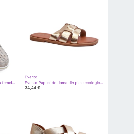
Evento
Evento Pantofi pentru femei pentru femei Openwork Golden Eveniment 1653 de aur
Evento Papuci de dama din piele ecologica Gold de aur
34,44 €