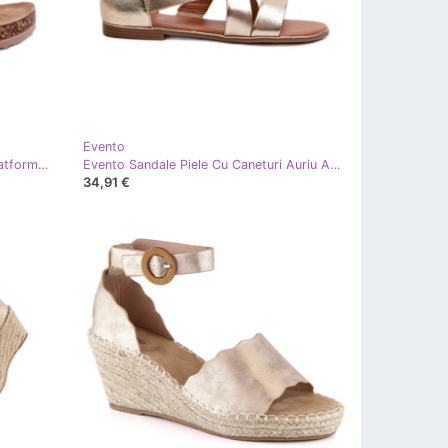
Evento
Evento Flip-flops de damă pe o platformă din plută cu catarame, Rose Gold, Klinesta de aur
Evento Sandale Piele Cu Caneturi Auriu Apulia de aur
34,91 €