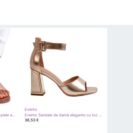
Evento
Evento Flip-flop-flops din aur eco-piele auriu auriu de aur
Evento Sandale de damă elegante cu toc înalt, aurii de aur
36,53 €