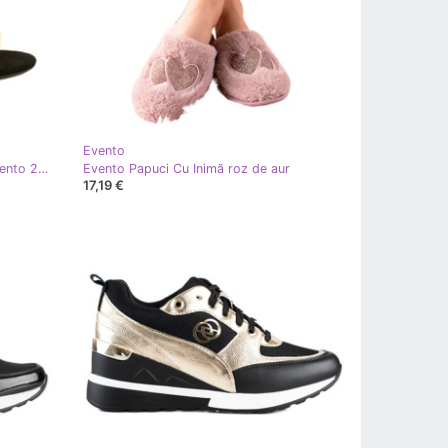
Evento
Sandale negre și aurii pe un bar Evento 20SD98-1618 negru de aur
Evento Papuci Cu Inimă roz de aur
17,19 €