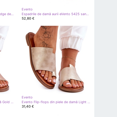
Evento
Evento Espadrile Turcotte gold wedge de aur
Espadrile de damă aurii eVento 5425 sandale cu pană de aur
52,80 €
Evento
Evento Flip Flops din piele de damă Gold Amite de aur
Evento Flip-flops din piele de damă Light Gold Amite de aur
31,40 €