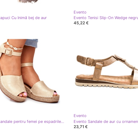
Evento
apuci Cu Inimă bej de aur
Evento Tenisi Slip-On Wedge negr
45,22 €
Evento
Evento Sandale pentru femei pe espadrile cu pană de aur
Evento Sandale de aur cu ornamen
23,71 €