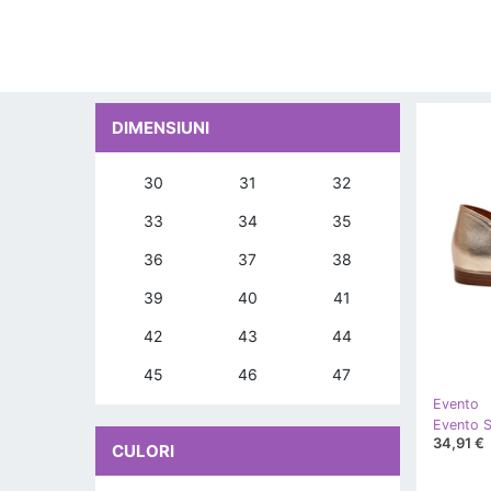
DIMENSIUNI
30
31
32
33
34
35
36
37
38
39
40
41
42
43
44
45
46
47
Evento
34,91 €
CULORI