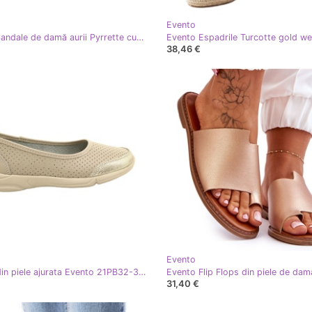
Evento
Evento Sandale de damă aurii Pyrrette cu toc înalt de aur
38,46 €
Evento
Balerini din piele ajurata Evento 21PB32-3621 bej de aur
31,40 €