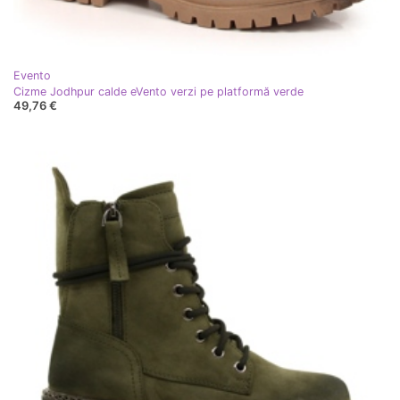
Evento
Cizme Jodhpur calde eVento verzi pe platformă verde
49,76 €