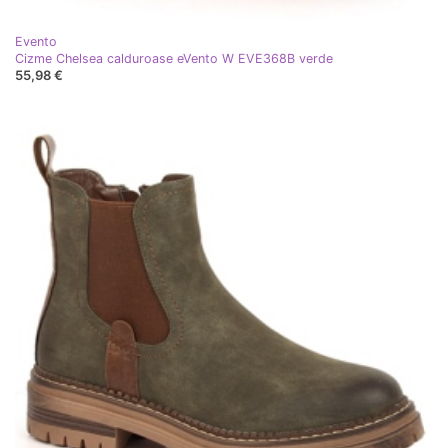
Evento
Cizme Chelsea calduroase eVento W EVE368B verde
55,98 €