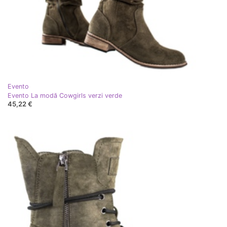
Evento
Evento La modă Cowgirls verzi verde
45,22 €