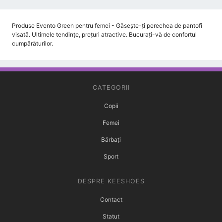
Produse Evento Green pentru femei - Găsește-ți perechea de pantofi
visată. Ultimele tendințe, prețuri atractive. Bucurați-vă de confortul
cumpărăturilor.
CATEGORII
Copii
Femei
Bărbați
Sport
DESPRE KEESHOES
Contact
Statut