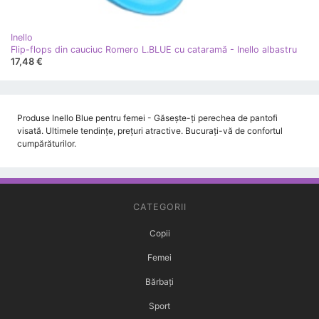
Inello
Flip-flops din cauciuc Romero L.BLUE cu cataramă - Inello albastru
17,48 €
Produse Inello Blue pentru femei - Găsește-ți perechea de pantofi
visată. Ultimele tendințe, prețuri atractive. Bucurați-vă de confortul
cumpărăturilor.
CATEGORII
Copii
Femei
Bărbați
Sport