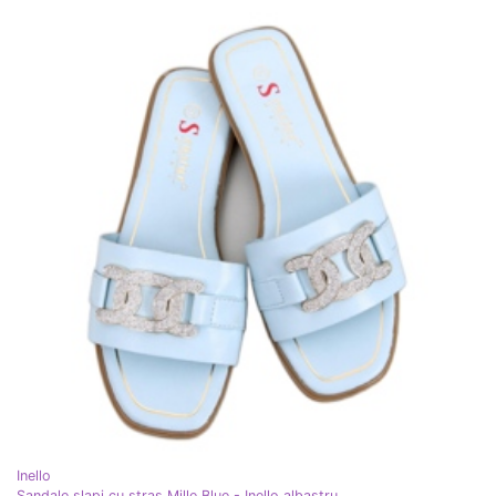
Inello
Sandale șlapi cu stras Mille Blue - Inello albastru