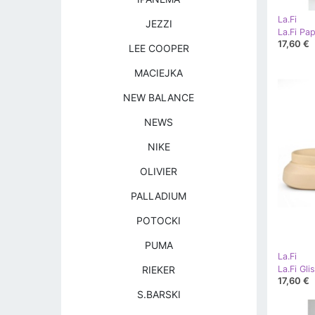
La.Fi
JEZZI
La.Fi Pap
17,60 €
LEE COOPER
MACIEJKA
NEW BALANCE
NEWS
NIKE
OLIVIER
PALLADIUM
POTOCKI
PUMA
La.Fi
La.Fi Gli
RIEKER
17,60 €
S.BARSKI