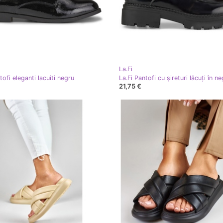
La.Fi
tofi eleganti lacuiti negru
La.Fi Pantofi cu șireturi lăcuți în n
21,75 €