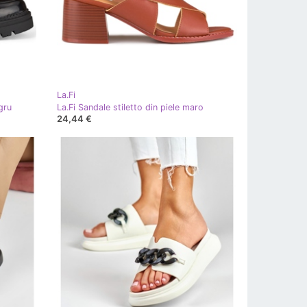
La.Fi
egru
La.Fi Sandale stiletto din piele maro
24,44 €