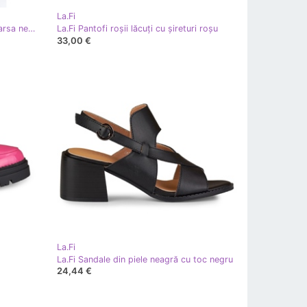
La.Fi
La.Fi Pantofi eleganti din piele intoarsa negru
La.Fi Pantofi roșii lăcuți cu șireturi roşu
33,00 €
La.Fi
La.Fi Sandale din piele neagră cu toc negru
24,44 €