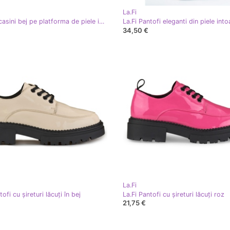
La.Fi
La.Fi Mocasini bej pe platforma de piele intoarsa
34,50 €
La.Fi
tofi cu șireturi lăcuți în bej
La.Fi Pantofi cu șireturi lăcuți roz
21,75 €