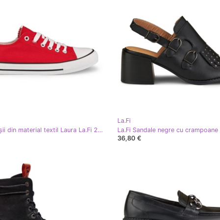
La.Fi
Tenisi roșii din material textil Laura La.Fi 280055R roşu
La.Fi Sandale negre cu crampoane
36,80 €