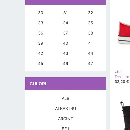
30
31
32
33
34
35
36
37
38
39
40
41
42
43
44
45
46
47
La.Fi
32,20 €
CULORI
ALB
ALBASTRU
ARGINT
BEJ