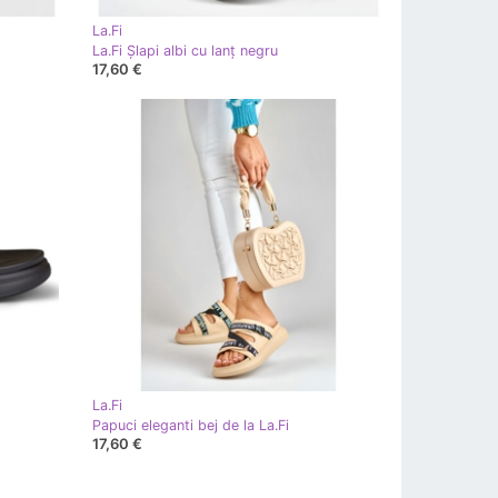
La.Fi
La.Fi Șlapi albi cu lanț negru
17,60 €
La.Fi
Papuci eleganti bej de la La.Fi
17,60 €