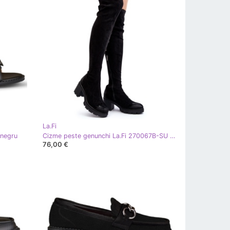
La.Fi
 negru
Cizme peste genunchi La.Fi 270067B-SU Negru
76,00 €