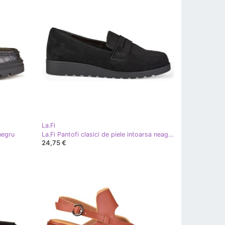
La.Fi
negru
La.Fi Pantofi clasici de piele intoarsa neagra negru
24,75 €