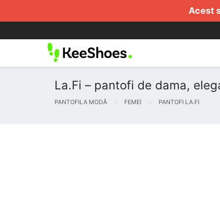
Acest s
La.Fi – pantofi de dama, eleg
PANTOFILA MODĂ
FEMEI
PANTOFI LA.FI