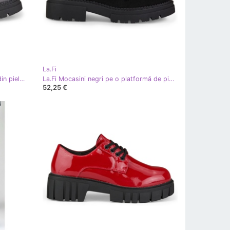
La.Fi
La.Fi Mocasini negri pe platforma din piele ecologica negru
La.Fi Mocasini negri pe o platformă de piele intoarsa negru
52,25 €