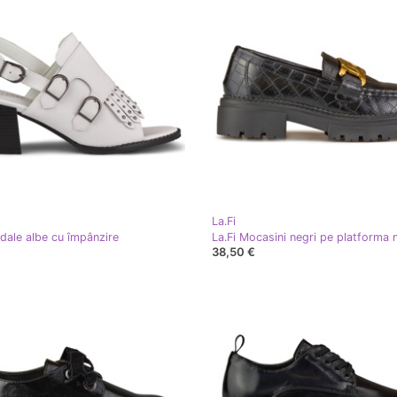
La.Fi
ndale albe cu împânzire
La.Fi Mocasini negri pe platforma 
38,50 €