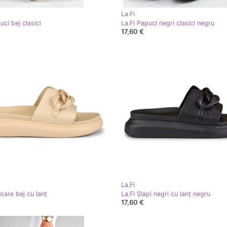
La.Fi
uci bej clasici
La.Fi Papuci negri clasici negru
17,60 €
La.Fi
soare bej cu lanț
La.Fi Șlapi negri cu lanț negru
17,60 €