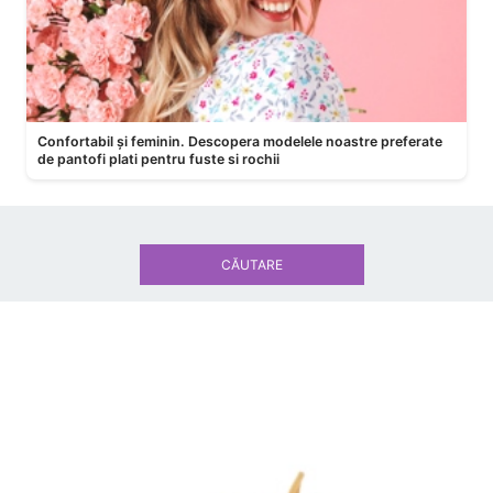
Confortabil și feminin. Descopera modelele noastre preferate
de pantofi plati pentru fuste si rochii
CĂUTARE