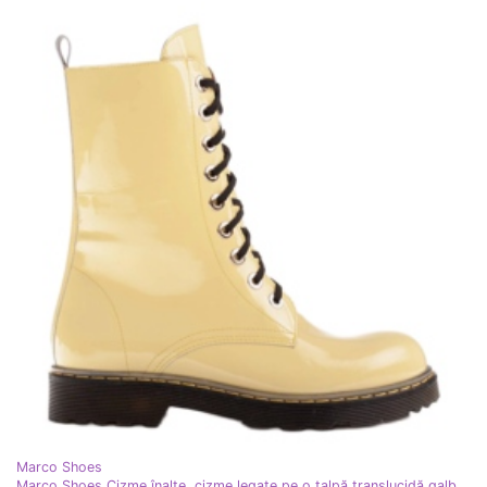
Marco Shoes
Marco Shoes Cizme înalte, cizme legate pe o talpă translucidă galben