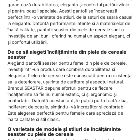
garantează durabilitatea, eleganța și confortul purtării zilnic
și pentru ocazii speciale. Acești pantofi se încadrează
perfect într -o varietate de stiluri, de la seturi de seară casual
la elegante. Datorită performanței atente și a materialelor de
înaltă calitate, pantofii seaster din piele de cereale sunt o
investiție de ani buni, oferind nu numai un aspect elegant, ci
și confortul utilizării.
De ce să alegeți încălțăminte din piele de cereale
seaster
Alegând pantofii seaster pentru femei din piele de cereale,
investiți într -un produs care combină durabilitatea și
eleganța. Pielea de cereale este cunoscută pentru rezistența
sa la deteriorare, ușurința de curățare și aspectul natural.
Brandul SEASTAR depune eforturi pentru ca fiecare
încălțăminte să fie nu numai estetic, ci și ergonomic și
confortabil. Datorită acestui fapt, le puteți purta toată ziua,
indiferent de ocazie, simțindu -vă încrezător și confortabil.
Este alegerea perfectă pentru femeile care apreciază de
înaltă calitate și stil clasic.
O varietate de modele și stiluri de încălțăminte
seaster cu piele de cereale