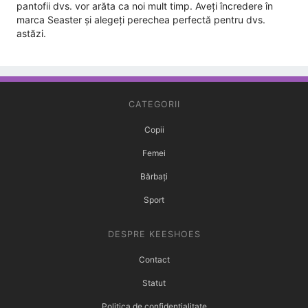
pantofii dvs. vor arăta ca noi mult timp. Aveți încredere în
marca Seaster și alegeți perechea perfectă pentru dvs.
astăzi.
CATEGORII
Copii
Femei
Bărbați
Sport
DESPRE KEESHOES
Contact
Statut
Politica de confidențialitate