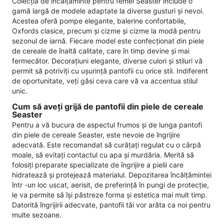
Colecția de încălțăminte pentru femei Seaster include o
gamă largă de modele adaptate la diverse gusturi și nevoi.
Acestea oferă pompe elegante, balerine confortabile,
Oxfords clasice, precum și cizme și cizme la modă pentru
sezonul de iarnă. Fiecare model este confecționat din piele
de cereale de înaltă calitate, care în timp devine și mai
fermecător. Decorațiuni elegante, diverse culori și stiluri vă
permit să potriviți cu ușurință pantofii cu orice stil. Indiferent
de oportunitate, veți găsi ceva care vă va accentua stilul
unic.
Cum să aveți grijă de pantofii din piele de cereale
Seaster
Pentru a vă bucura de aspectul frumos și de lunga pantofi
din piele de cereale Seaster, este nevoie de îngrijire
adecvată. Este recomandat să curățați regulat cu o cârpă
moale, să evitați contactul cu apa și murdăria. Merită să
folosiți preparate specializate de îngrijire a pielii care
hidratează și protejează materialul. Depozitarea încălțămintei
într -un loc uscat, aerisit, de preferință în pungi de protecție,
le va permite să își păstreze forma și estetica mai mult timp.
Datorită îngrijirii adecvate, pantofii tăi vor arăta ca noi pentru
multe sezoane.