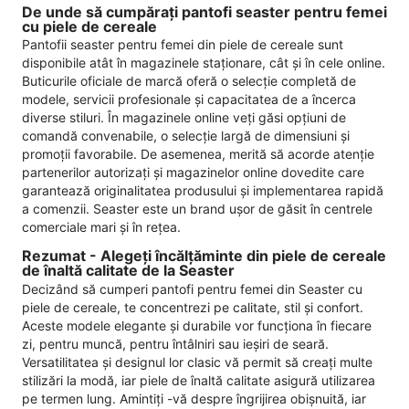
De unde să cumpărați pantofi seaster pentru femei
cu piele de cereale
Pantofii seaster pentru femei din piele de cereale sunt
disponibile atât în ​​magazinele staționare, cât și în cele online.
Buticurile oficiale de marcă oferă o selecție completă de
modele, servicii profesionale și capacitatea de a încerca
diverse stiluri. În magazinele online veți găsi opțiuni de
comandă convenabile, o selecție largă de dimensiuni și
promoții favorabile. De asemenea, merită să acorde atenție
partenerilor autorizați și magazinelor online dovedite care
garantează originalitatea produsului și implementarea rapidă
a comenzii. Seaster este un brand ușor de găsit în centrele
comerciale mari și în rețea.
Rezumat - Alegeți încălțăminte din piele de cereale
de înaltă calitate de la Seaster
Decizând să cumperi pantofi pentru femei din Seaster cu
piele de cereale, te concentrezi pe calitate, stil și confort.
Aceste modele elegante și durabile vor funcționa în fiecare
zi, pentru muncă, pentru întâlniri sau ieșiri de seară.
Versatilitatea și designul lor clasic vă permit să creați multe
stilizări la modă, iar piele de înaltă calitate asigură utilizarea
pe termen lung. Amintiți -vă despre îngrijirea obișnuită, iar