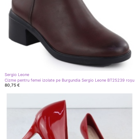
Sergio Leone
Cizme pentru femei izolate pe Burgundia Sergio Leone BT25239 roşu
80,75 €