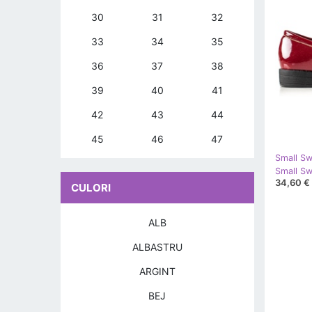
30
31
32
33
34
35
36
37
38
39
40
41
42
43
44
45
46
47
Small S
Small Sw
34,60 €
CULORI
ALB
ALBASTRU
ARGINT
BEJ