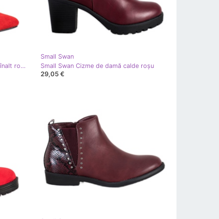
Small Swan
Small Swan Ghete elegante pe toc înalt roşu
Small Swan Cizme de damă calde roşu
29,05 €