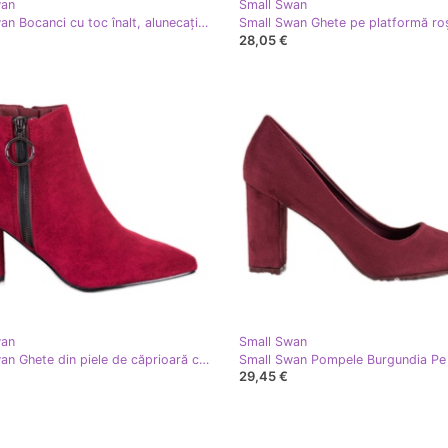
wan
Small Swan
Small Swan Bocanci cu toc înalt, alunecați roşu
Small Swan Ghete pe platformă ro
28,05 €
wan
Small Swan
Small Swan Ghete din piele de căprioară cu fermoar roşu
29,45 €