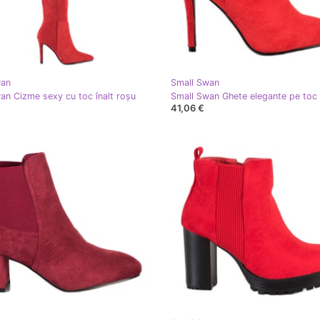
wan
Small Swan
an Cizme sexy cu toc înalt roşu
41,06 €