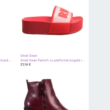
Small Swan
Small Swan Cizme din piele de căprioară pe toc înalt roşu
Small Swan Pantofi cu platformă bogată roşu
21,14 €