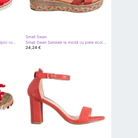
Small Swan
Small Swan Sandale cu pană cu sclipici roşu
Small Swan Sandale la modă cu piele ecologică roşu
24,24 €