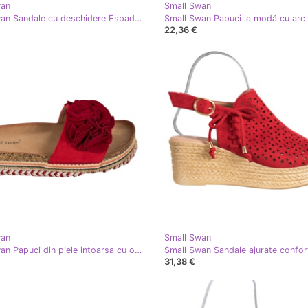
wan
Small Swan
Small Swan Sandale cu deschidere Espadrilles roşu
Small Swan Papuci la modă cu arc
22,36 €
wan
Small Swan
Small Swan Papuci din piele intoarsa cu ornamente roşu
31,38 €