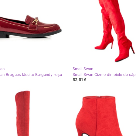
wan
Small Swan
an Brogues lăcuite Burgundy roşu
52,61 €