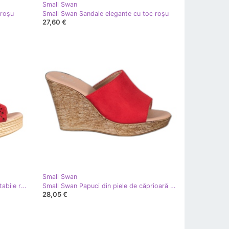
Small Swan
 roşu
Small Swan Sandale elegante cu toc roşu
27,60 €
Small Swan
Small Swan Sandale ajurate confortabile roşu
Small Swan Papuci din piele de căprioară ușoară roşu
28,05 €