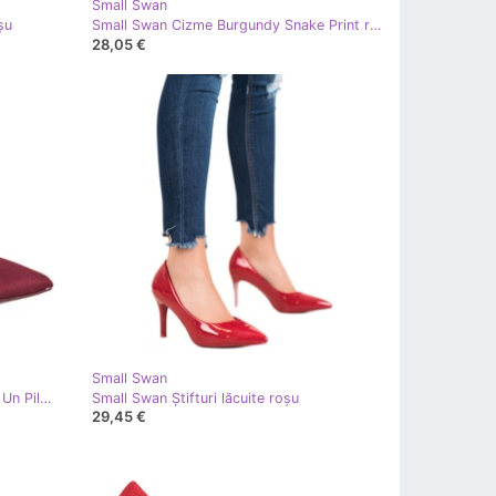
Small Swan
şu
Small Swan Cizme Burgundy Snake Print roşu
28,05 €
Small Swan
Small Swan Pompele Burgundia Pe Un Pilon roşu multicolor
Small Swan Știfturi lăcuite roşu
29,45 €