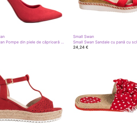
wan
Small Swan
Small Swan Pompe din piele de căprioară pe un pin roşu
24,24 €