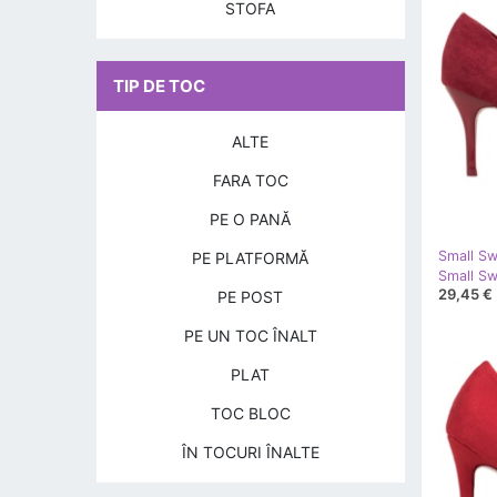
STOFA
TIP DE TOC
ALTE
FARA TOC
PE O PANĂ
Small S
PE PLATFORMĂ
Small Sw
29,45 €
PE POST
PE UN TOC ÎNALT
PLAT
TOC BLOC
ÎN TOCURI ÎNALTE