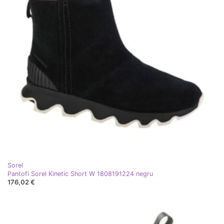
Sorel
Pantofi Sorel Kinetic Short W 1808191224 negru
176,02 €