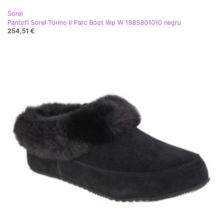
Sorel
Pantofi Sorel Torino Ii Parc Boot Wp W 1985801010 negru
254,51 €