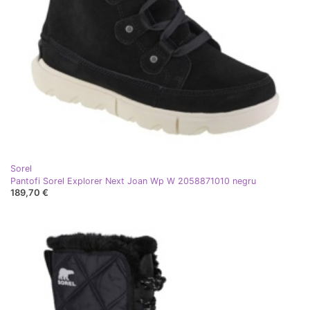
Sorel
Pantofi Sorel Explorer Next Joan Wp W 2058871010 negru
189,70 €