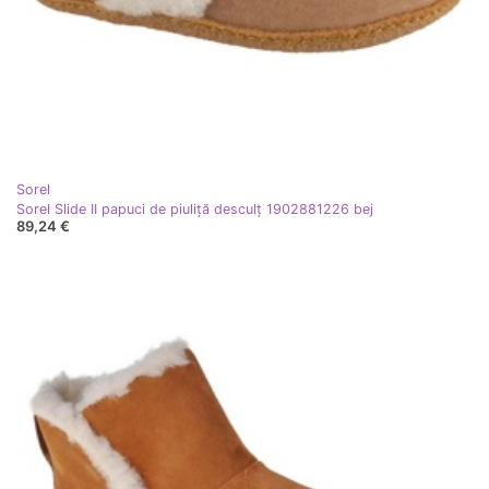
Sorel
Sorel Slide II papuci de piuliță desculț 1902881226 bej
89,24 €