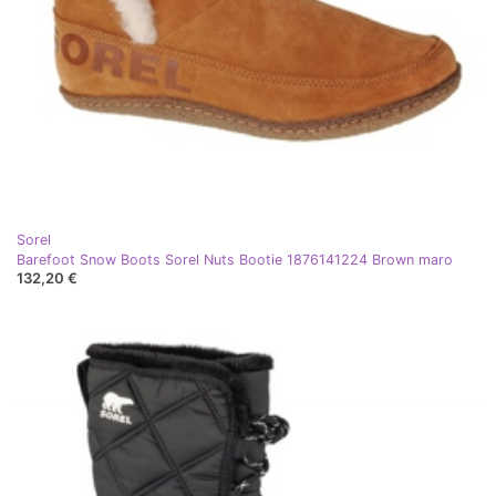
Sorel
Barefoot Snow Boots Sorel Nuts Bootie 1876141224 Brown maro
132,20 €