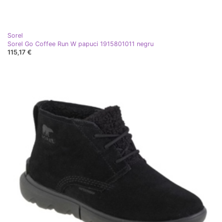
Sorel
Sorel Go Coffee Run W papuci 1915801011 negru
115,17 €