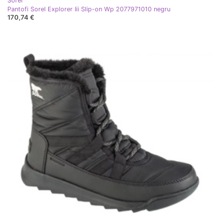
Sorel
Pantofi Sorel Explorer Iii Slip-on Wp 2077971010 negru
170,74 €