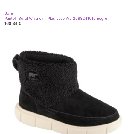
Sorel
Pantofi Sorel Whitney Ii Plus Lace Wp 2088241010 negru
160,34 €