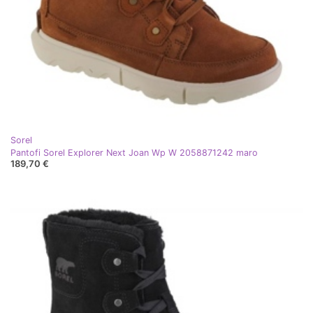
Sorel
Pantofi Sorel Explorer Next Joan Wp W 2058871242 maro
189,70 €