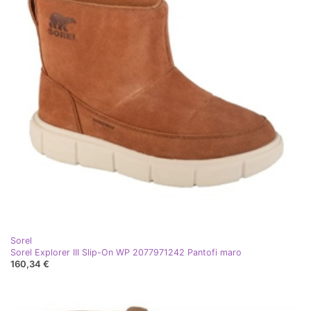
Sorel
Sorel Explorer III Slip-On WP 2077971242 Pantofi maro
160,34 €