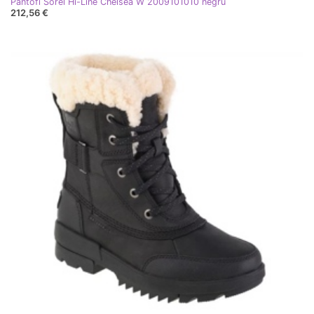
Pantofi Sorel Hi-Line Chelsea W 2009101010 negru
212,56 €