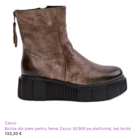
Zazoo
Botine din piele pentru femei Zazoo 60369 pe platformă, bej închis
133,20 €