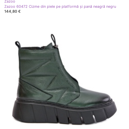
Zazoo
Zazoo 60472 Cizme din piele pe platformă și pană neagră negru
144,80 €