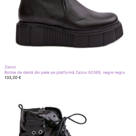
Zazoo
Botine de damă din piele pe platformă Zazoo 60369, negre negru
133,20 €