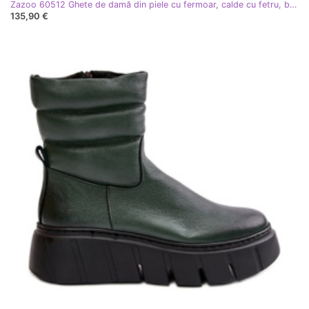
Zazoo 60512 Ghete de damă din piele cu fermoar, calde cu fetru, bej deschis
135,90 €