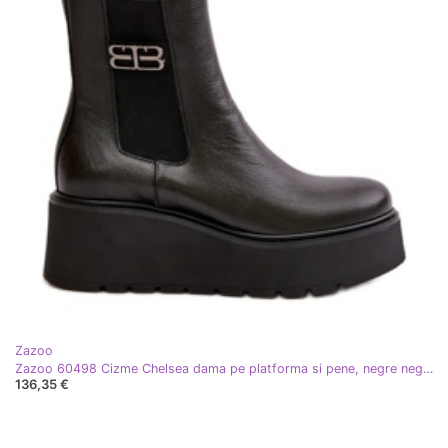
Zazoo
Zazoo 60498 Cizme Chelsea dama pe platforma si pene, negre negru
136,35 €