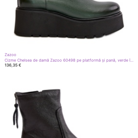
Zazoo
Cizme Chelsea de damă Zazoo 60498 pe platformă și pană, verde închis
136,35 €