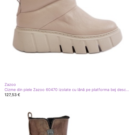
Zazoo
Cizme din piele Zazoo 60470 izolate cu lână pe platforma bej deschis
127,53 €