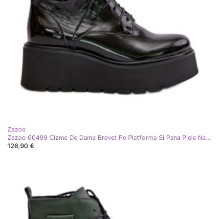
Zazoo
Zazoo 60499 Cizme De Dama Brevet Pe Platforma Si Pana Piele Naturala Calda Verde Inchis negru
126,90 €