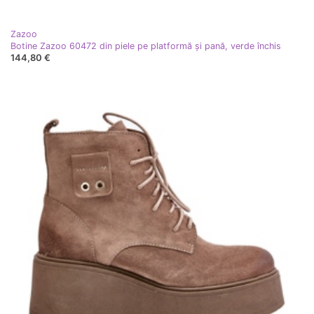
Zazoo
Botine Zazoo 60472 din piele pe platformă și pană, verde închis
144,80 €