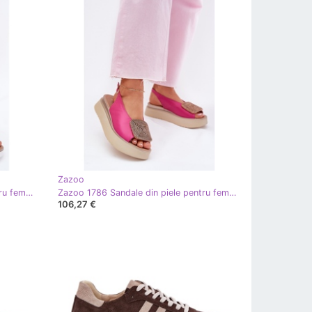
Zazoo
Zazoo 1786 Sandale din piele pentru femei pe platformă cu un ornament auriu șters de aur
Zazoo 1786 Sandale din piele pentru femei pe platformă cu un ornament al Fuchsia roz
106,27 €