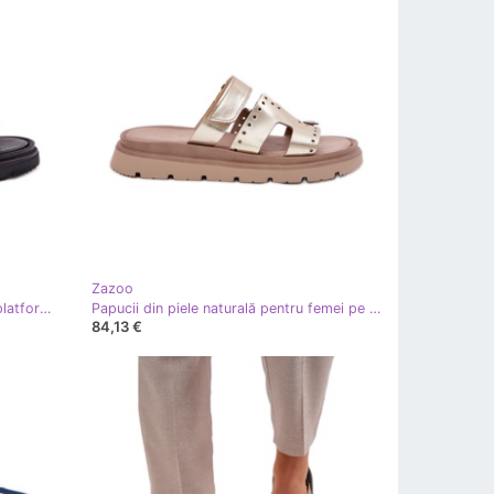
Zazoo
Sandale din piele pentru femei pe platforma neagră Zazoo 40443 negru
Papucii din piele naturală pentru femei pe platforma de aur Zazoo 40440
84,13 €