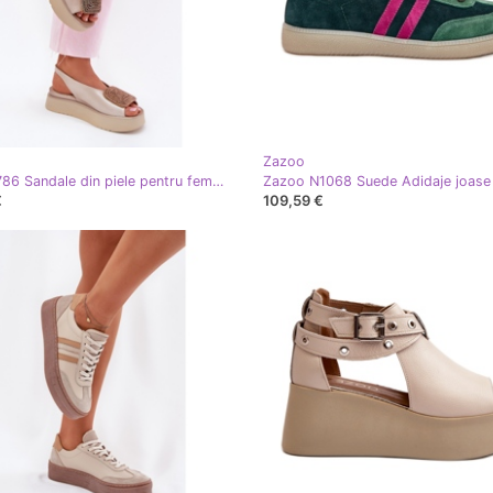
Zazoo
Zazoo 1786 Sandale din piele pentru femei pe platformă cu decorare Pearly Beige bej
€
109,59 €