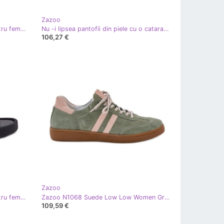
Zazoo
Flip -uri din piele de căprioară pentru femei cu o cataramă pe platforma Zazoo 3019 Negru
Nu -i lipsea pantofii din piele cu o cataramă Zazoo 20183 Fuchsia roz
106,27 €
Zazoo
Flip -uri din piele de căprioară pentru femei pe platforma Brown Zazoo 3024 maro
Zazoo N1068 Suede Low Low Women Green Sneakers verde
109,59 €