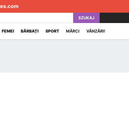
es.com
SZUKAJ
FEMEI
BĂRBAȚI
SPORT
MĂRCI
VÂNZĂRI!