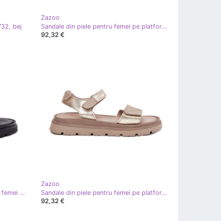
Zazoo
732, bej
Sandale din piele pentru femei pe platforma Beige Zazoo 40443 bej
92,32 €
Zazoo
Flip -flops din piele vopsită pentru femei pe platforma albă Zazoo 40440
Sandale din piele pentru femei pe platforma de aur Zazoo 40443
92,32 €