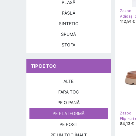
PLASĂ
Zazoo
PÂSLĂ
112,91 €
SINTETIC
SPUMĂ
STOFA
TIP DE TOC
ALTE
FARA TOC
PE O PANĂ
Zazoo
PE PLATFORMĂ
84,13 €
PE POST
PE UN TOC ÎNALT