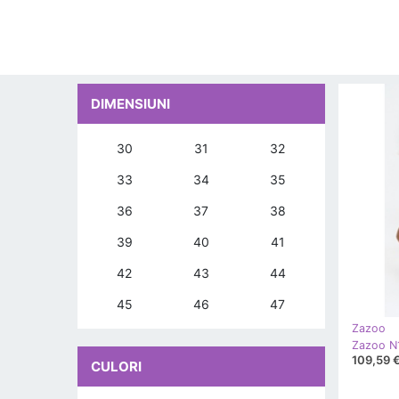
DIMENSIUNI
30
31
32
33
34
35
36
37
38
39
40
41
42
43
44
45
46
47
Zazoo
Zazoo N
109,59 
CULORI