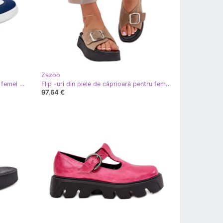
Zazoo
Zazoo N1068 piele scăzută pentru femei și albastre albastre
Flip -uri din piele de căprioară pentru femei cu o cataramă pe platforma Beige Zazoo 3019 bej
97,64 €