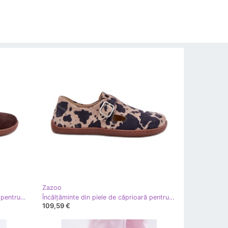
Zazoo
Încălțăminte din piele de căprioară pentru femei cu bumpuri desculță zazoo n1261 ciocolată maro
Încălțăminte din piele de căprioară pentru femei cu o cataramă de bacon zazoo n1261 maro-bej
109,59 €