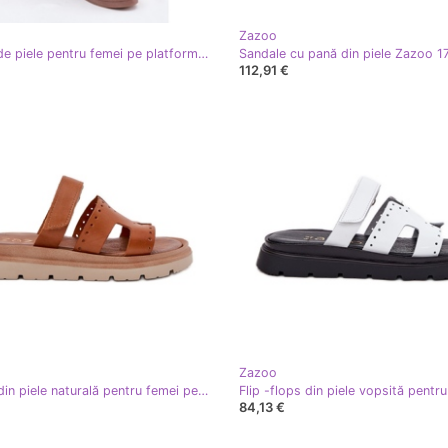
Zazoo
Adidași de piele pentru femei pe platforma Beige Zazoo N1234 bej
Sandale cu pană din piele Zazoo 1
112,91 €
Zazoo
Flip -uri din piele naturală pentru femei pe platforma Zazoo 40440 Brown maro
84,13 €