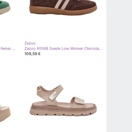
Zazoo
Zazoo N1068 Suede Adidaje joase Femei cu verde închis
Zazoo N1068 Suede Low Women Chocolate Sneakers maro
109,59 €