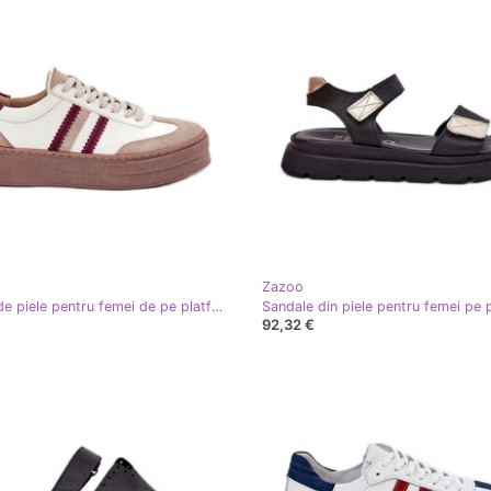
Zazoo
Adidași de piele pentru femei de pe platforma BEIG-BORD ZAZOO N1234 bej
92,32 €