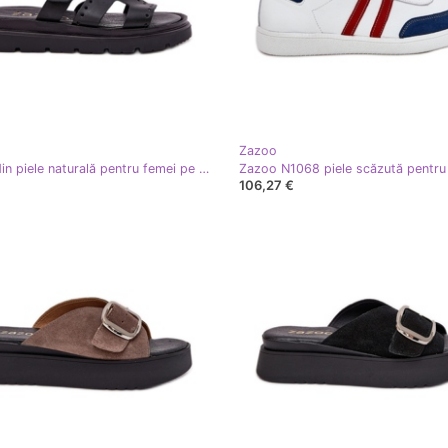
Zazoo
Papucii din piele naturală pentru femei pe platforma Zazoo 40440 Negru
106,27 €