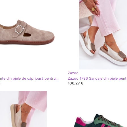
Zazoo
Încălțăminte din piele de căprioară pentru femei cu cataramă Beige Zazoo N1261 bej
€
106,27 €