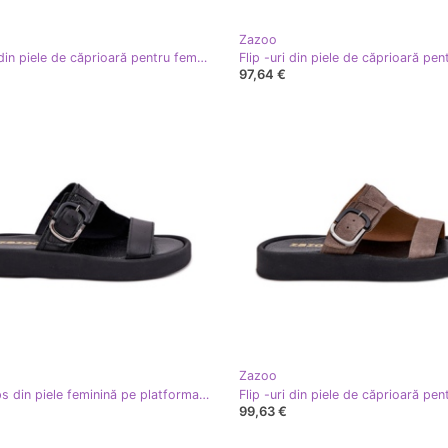
Zazoo
Flip -uri din piele de căprioară pentru femei cu o cataramă pe platforma Brown Zazoo 3019 maro
97,64 €
Zazoo
Flip -flops din piele feminină pe platforma neagră Zazoo 3024 negru
99,63 €