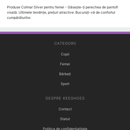
Produse Colmar Silver pentru femei - Găsește-ți perechea de pantofi
visată. Ultimele tendințe, prețuri atractive. Bucurați-vă de confortul
cumpărăturilor.
CATEGORII
Copii
Femei
Bărbați
Sport
DESPRE KEESHOES
Contact
Statut
Politica de confidențialitate