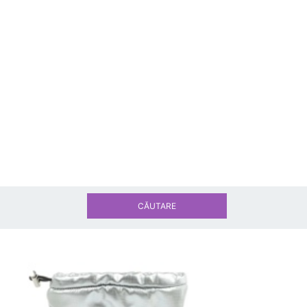
CĂUTARE