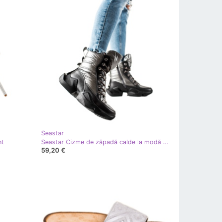
Seastar
nt
Seastar Cizme de zăpadă calde la modă argint gri
59,20 €