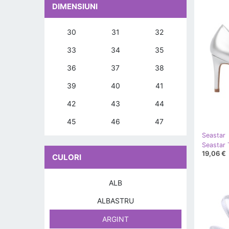
DIMENSIUNI
30
31
32
33
34
35
36
37
38
39
40
41
42
43
44
45
46
47
Seastar
19,06 €
CULORI
ALB
ALBASTRU
ARGINT