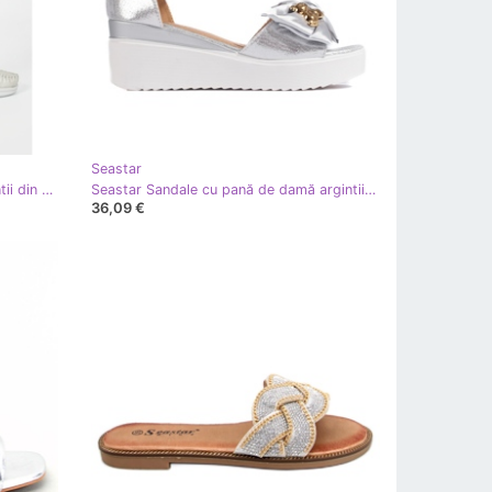
Seastar
Seastar Mocasini confortabili argintii din piele ecologica
Seastar Sandale cu pană de damă argintii cu fundă
36,09 €