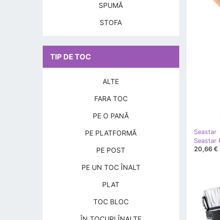
SPUMĂ
STOFA
TIP DE TOC
ALTE
FARA TOC
PE O PANĂ
Seastar
PE PLATFORMĂ
Seastar P
20,66 €
PE POST
PE UN TOC ÎNALT
PLAT
TOC BLOC
ÎN TOCURI ÎNALTE