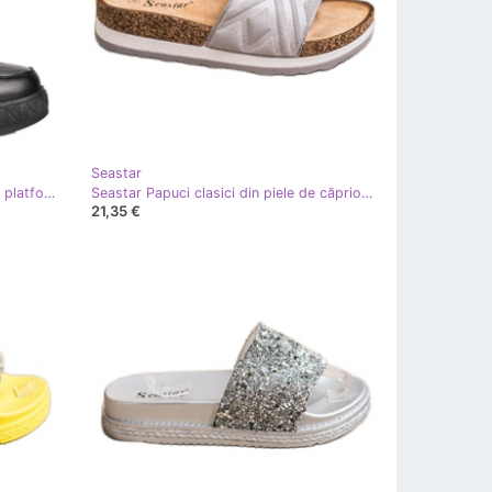
Seastar
Seastar Cizme de zăpadă calde pe platformă negru argint gri
Seastar Papuci clasici din piele de căprioară argint
21,35 €