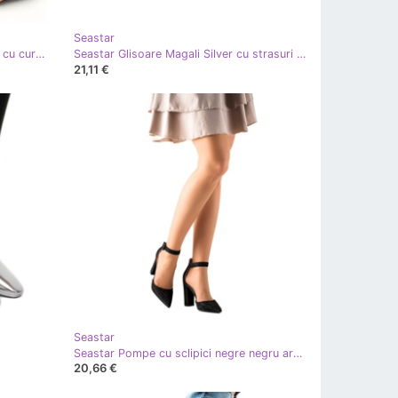
Seastar
Seastar Sandale cu toc Ellen Silver cu curea argint
Seastar Glisoare Magali Silver cu strasuri argint
21,11 €
Seastar
Seastar Pompe cu sclipici negre negru argint
20,66 €