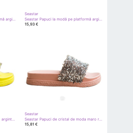
Seastar
Seastar Papuci la modă pe platformă argint galben
Seastar Papuci la modă pe platformă argint
15,93 €
Seastar
Seastar Papuci de moda din cristal argint galben
Seastar Papuci de cristal de moda maro roz argint
15,81 €