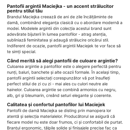
Pantofii argintii Maciejka - un accent strălucitor
pentru stilul tău
Brandul Maciejka creează de ani de zile încălțăminte de
damă, combinând eleganța clasică cu o abordare modernă a
modei. Modelele argintii din colecția acestui brand sunt
adevărate bijuterii în lumea pantofilor - atrag atenția,
subliniază feminitatea și adaugă strălucire oricărui stil.
Indiferent de ocazie, pantofii argintii Maciejek te vor face să
te simți special.
Când merită să alegi pantofii de culoare argintie?
Culoarea argintie a pantofilor este o alegere perfectă pentru
nunți, baluri, banchete și alte ocazii formale. În același timp,
pantofii argintii selectați corespunzător vă pot însufleți
perfect stilul de zi cu zi - mai ales cu culori neutre ale
hainelor. Culoarea argintie se combină armonios cu negru,
alb, gri și bleumarin, creând seturi elegante și coerente.
Calitatea și confortul pantofilor lui Maciejek
Pantofii de damă Maciejka se disting prin manopera lor
atentă și selecția materialelor. Producătorul se asigură că
fiecare model nu este doar frumos, ci și confortabil de purtat.
Branțul ergonomic, tălpile solide și finisajele precise fac ca