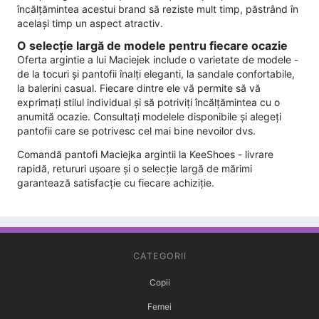
încălțămintea acestui brand să reziste mult timp, păstrând în
același timp un aspect atractiv.
O selecție largă de modele pentru fiecare ocazie
Oferta argintie a lui Maciejek include o varietate de modele -
de la tocuri și pantofii înalți eleganti, la sandale confortabile,
la balerini casual. Fiecare dintre ele vă permite să vă
exprimați stilul individual și să potriviți încălțămintea cu o
anumită ocazie. Consultați modelele disponibile și alegeți
pantofii care se potrivesc cel mai bine nevoilor dvs.
Comandă pantofi Maciejka argintii la KeeShoes - livrare
rapidă, retururi ușoare și o selecție largă de mărimi
garantează satisfacție cu fiecare achiziție.
CATEGORII
Copii
Femei