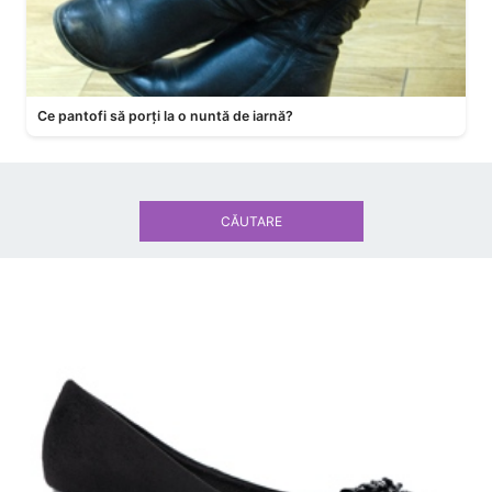
Ce pantofi să porți la o nuntă de iarnă?
CĂUTARE