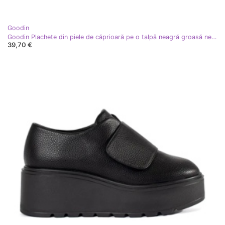
Goodin
Goodin Plachete din piele de căprioară pe o talpă neagră groasă negru
39,70 €