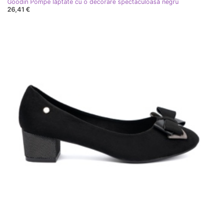
Goodin Pompe lăptate cu o decorare spectaculoasă negru
26,41 €