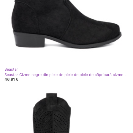
Seastar
Seastar Cizme negre din piele de piele de piele de căprioară cizme de cowboy negru
46,91 €