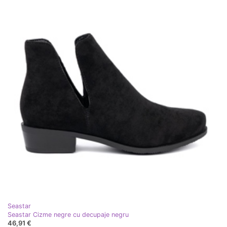
Seastar
Seastar Cizme negre cu decupaje negru
46,91 €