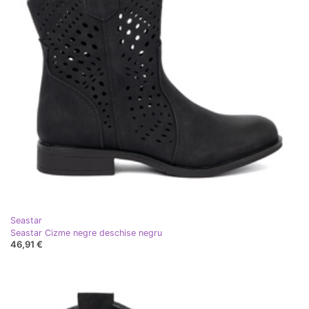
Seastar
Seastar Cizme negre deschise negru
46,91 €