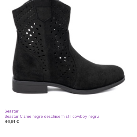
Seastar
Seastar Cizme negre deschise în stil cowboy negru
46,91 €