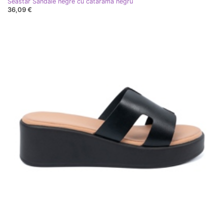
Seastar Sandale negre cu cataramă negru
36,09 €