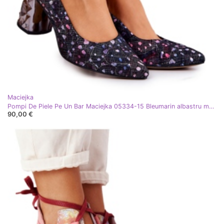
Maciejka
Pompi De Piele Pe Un Bar Maciejka 05334-15 Bleumarin albastru marin roz multicolor
90,00 €