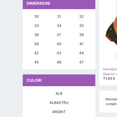
DIMENSIUNI
30
31
32
33
34
35
36
37
38
39
40
41
42
43
44
45
46
47
Maciejka
71,43 €
CULORI
ALB
Maciejka
ALBASTRU
cumpărăt
ARGINT