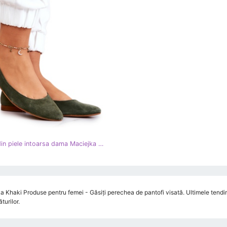
Balerini din piele intoarsa dama Maciejka 04100-45 kaki verde
 Khaki Produse pentru femei - Găsiți perechea de pantofi visată. Ultimele tendinț
urilor.