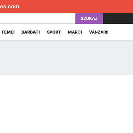
es.com
SZUKAJ
FEMEI
BĂRBAȚI
SPORT
MĂRCI
VÂNZĂRI!