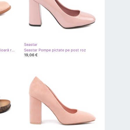
Seastar
Seastar Pâine roz din piele de căprioară roz
Seastar Pompe pictate pe post roz
19,06 €