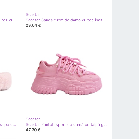
Seastar
Seastar Cizme de zapada de dama roz cu talpa groasa
Seastar Sandale roz de damă cu toc înalt
29,84 €
Seastar
Seastar Papuci de casă cu blană roz pe o platformă
Seastar Pantofi sport de damă pe talpă groasă, roz
47,30 €