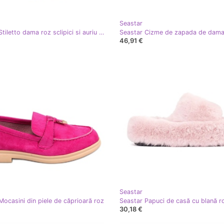
Seastar
Seastar Stiletto dama roz sclipici si auriu cu toc metalic
46,91 €
Seastar
Mocasini din piele de căprioară roz
30,18 €