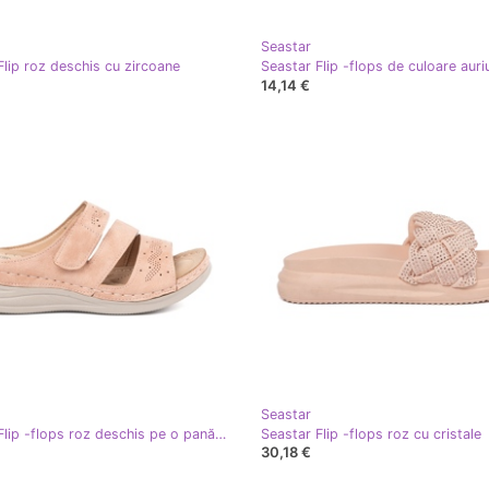
Seastar
Flip roz deschis cu zircoane
14,14 €
Seastar
Seastar Flip -flops roz deschis pe o pană joasă
Seastar Flip -flops roz cu cristale
30,18 €