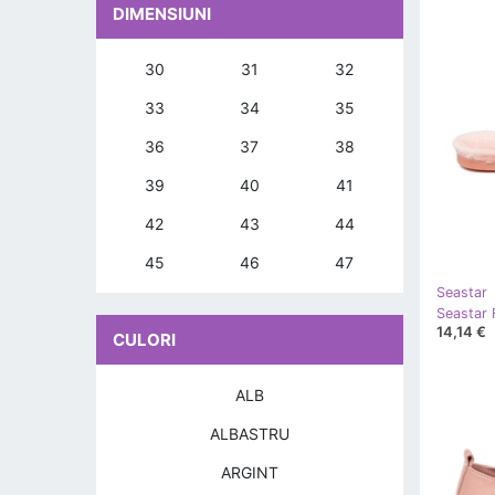
DIMENSIUNI
30
31
32
33
34
35
36
37
38
39
40
41
42
43
44
45
46
47
Seastar
Seastar 
14,14 €
CULORI
ALB
ALBASTRU
ARGINT