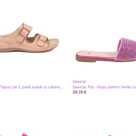
Seastar
Seastar Papuci pe o pană joasă cu catarame roz
20,15 €