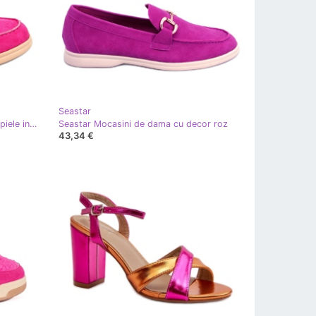
Seastar
Seastar Mocasini roz de dama din piele intoarsa
Seastar Mocasini de dama cu decor roz
43,34 €