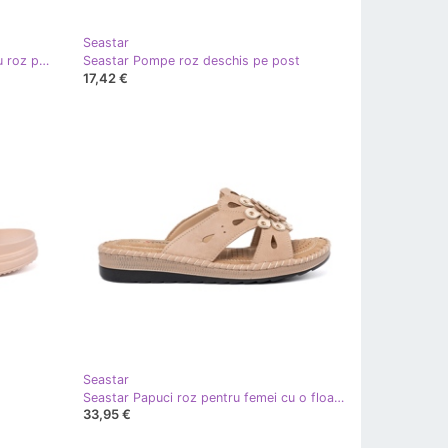
Seastar
Seastar Flip -flops de culoare auriu roz pentru femei
Seastar Pompe roz deschis pe post
17,42 €
Seastar
Seastar Papuci roz pentru femei cu o floare decorativă
33,95 €