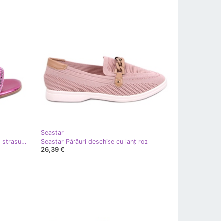
Seastar
Seastar Flip -flops pentru femei cu strasuri roz
Seastar Pârâuri deschise cu lanț roz
26,39 €