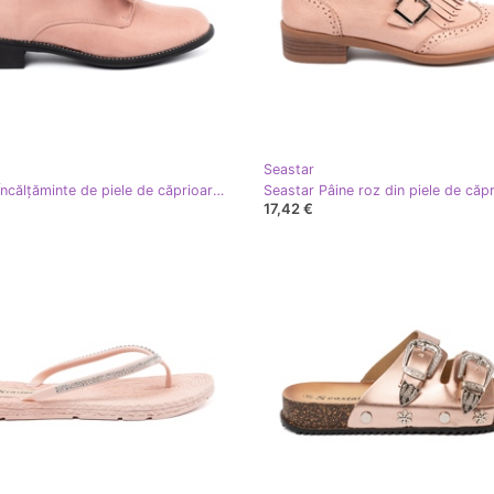
Seastar
Seastar Încălțăminte de piele de căprioară roz deschis cu un arc decorativ
17,42 €