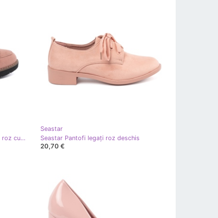
Seastar
Seastar Plăci de piele de căprioară roz cu cristale decorative
Seastar Pantofi legați roz deschis
20,70 €