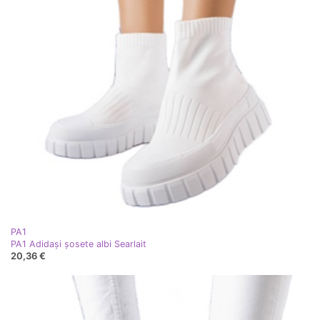
PA1
PA1 Adidași șosete albi Searlait
20,36 €