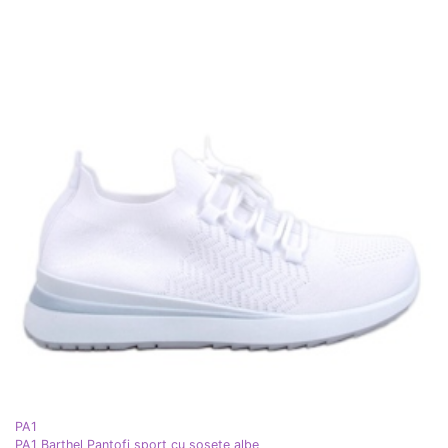
PA1
PA1 Barthel Pantofi sport cu șosete albe