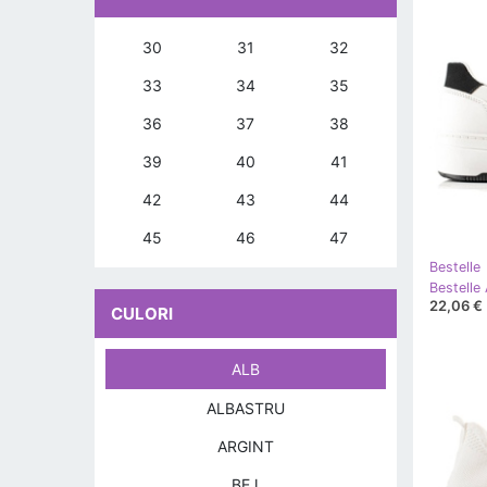
30
31
32
33
34
35
36
37
38
39
40
41
42
43
44
45
46
47
Bestelle
Bestelle
22,06 €
CULORI
ALB
ALBASTRU
ARGINT
BEJ