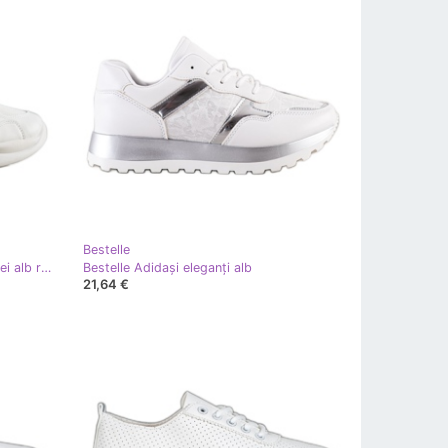
Bestelle
Bestelle Adidași pe platforma modei alb roz argint
Bestelle Adidași eleganți alb
21,64 €