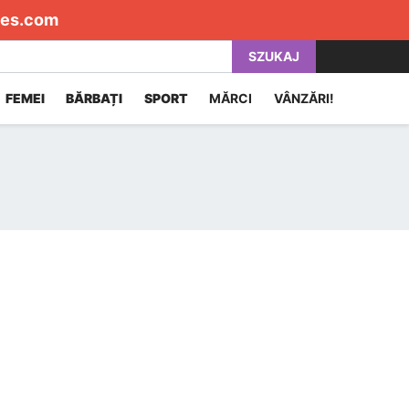
es.com
SZUKAJ
FEMEI
BĂRBAȚI
SPORT
MĂRCI
VÂNZĂRI!