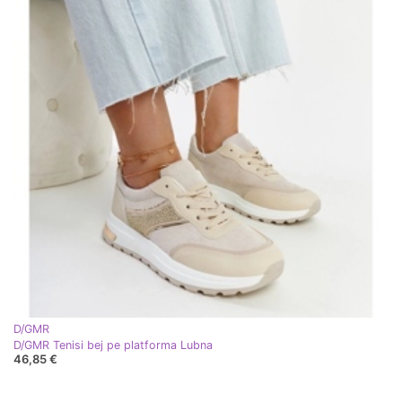
D/GMR
D/GMR Tenisi bej pe platforma Lubna
46,85 €