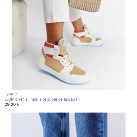
D/GMR
D/GMR Tenisi înalți albi și bej de la Eagan
29,20 €