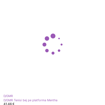
D/GMR
D/GMR Tenisi bej pe platforma Mentha
41,46 €