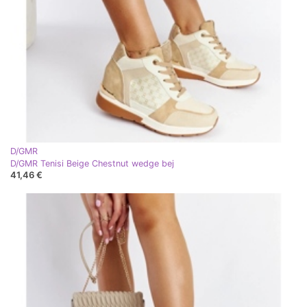
D/GMR
D/GMR Tenisi Beige Chestnut wedge bej
41,46 €