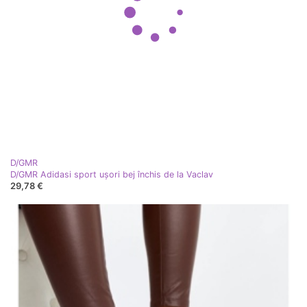
D/GMR
D/GMR Adidasi sport ușori bej închis de la Vaclav
29,78 €