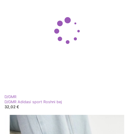
D/GMR
D/GMR Adidasi sport Roshni bej
32,02 €