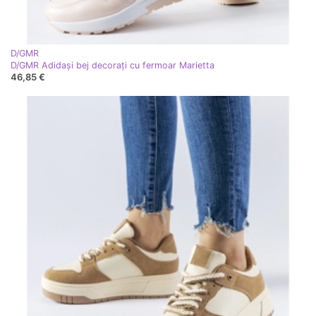
D/GMR
D/GMR Adidași bej decorați cu fermoar Marietta
46,85 €