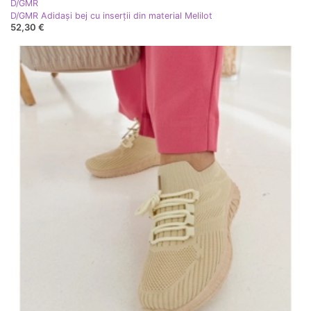
D/GMR
D/GMR Adidași bej cu inserții din material Melilot
52,30 €