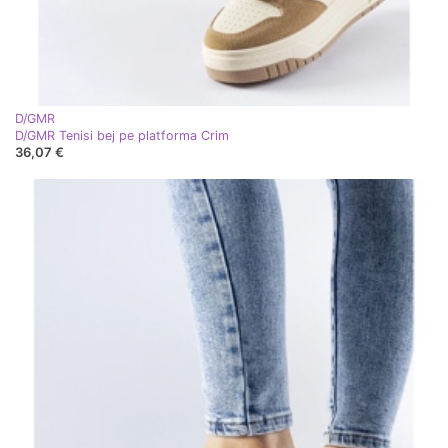
D/GMR
D/GMR Tenisi bej pe platforma Crim
36,07 €