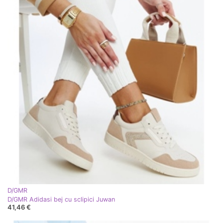
D/GMR
D/GMR Adidasi bej cu sclipici Juwan
41,46 €