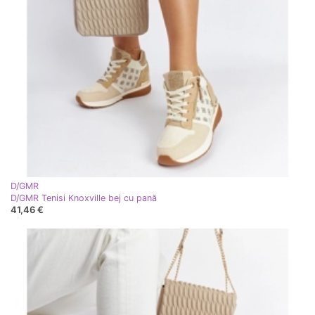
D/GMR
D/GMR Tenisi Knoxville bej cu pană
41,46 €