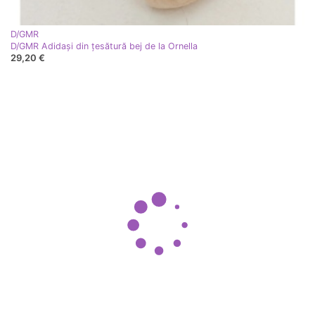
D/GMR
D/GMR Adidași din țesătură bej de la Ornella
29,20 €