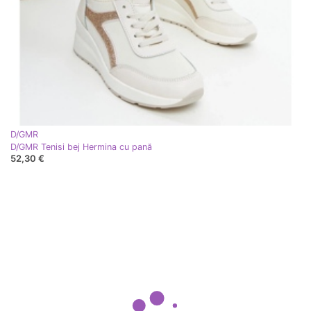
D/GMR
D/GMR Tenisi bej Hermina cu pană
52,30 €