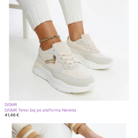
D/GMR
D/GMR Tenisi bej pe platforma Nereida
41,46 €