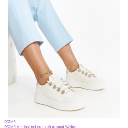
D/GMR
D/GMR Adidași bej cu talpă groasă Walida