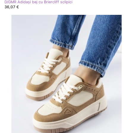
D/GMR Adidași bej cu Briercliff sclipici
36,07 €