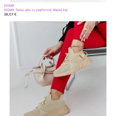
D/GMR
D/GMR Tenisi albi cu platformă Walda bej
36,07 €