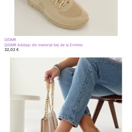
D/GMR
D/GMR Adidași din material bej de la Erminio
32,02 €