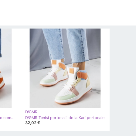
D/GMR
D/GMR Tenisi portocalii cu materiale combinate de la Hila portocale
D/GMR Tenisi portocalii de la Kari portocale
32,02 €