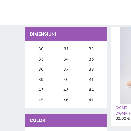
DIMENSIUNI
30
31
32
33
34
35
36
37
38
39
40
41
42
43
44
45
46
47
D/GMR
32,02 €
CULORI