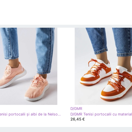
D/GMR
D/GMR Tenisi portocalii și albi de la Nelson portocale
26,45 €