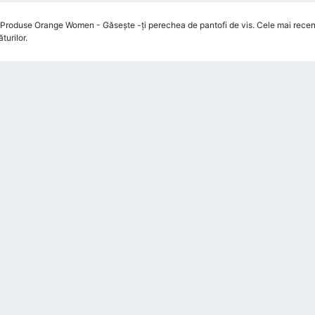
roduse Orange Women - Găsește -ți perechea de pantofi de vis. Cele mai recente
urilor.