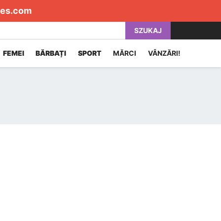
es.com
SZUKAJ
FEMEI
BĂRBAȚI
SPORT
MĂRCI
VÂNZĂRI!