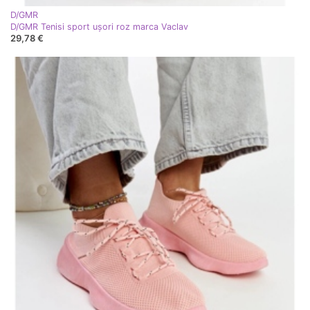
D/GMR
D/GMR Tenisi sport ușori roz marca Vaclav
29,78 €