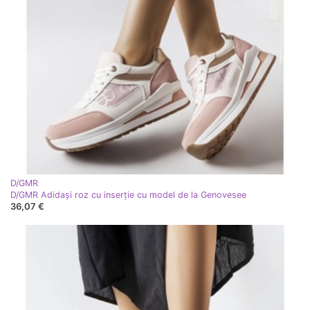
D/GMR
D/GMR Adidași roz cu inserție cu model de la Genovesee
36,07 €