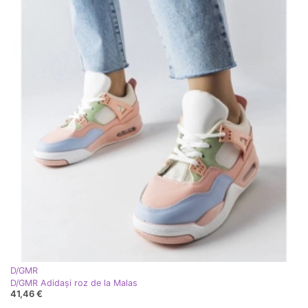
D/GMR
D/GMR Adidași roz de la Malas
41,46 €