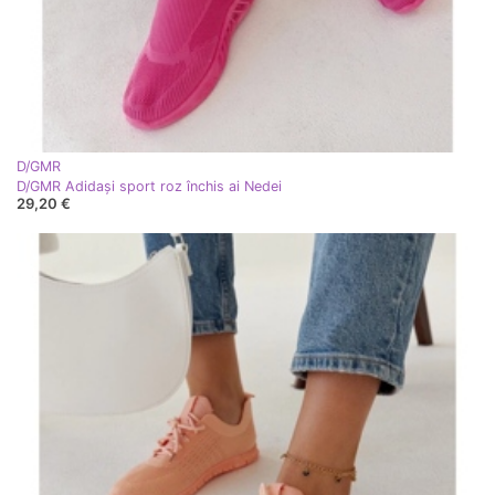
D/GMR
D/GMR Adidași sport roz închis ai Nedei
29,20 €