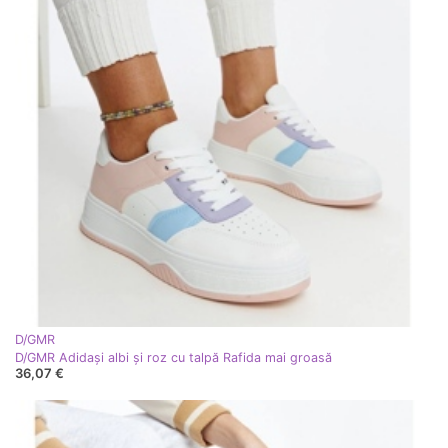
D/GMR
D/GMR Adidași albi și roz cu talpă Rafida mai groasă
36,07 €