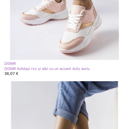
D/GMR
D/GMR Adidași roz și albi cu un accent dufy auriu
36,07 €