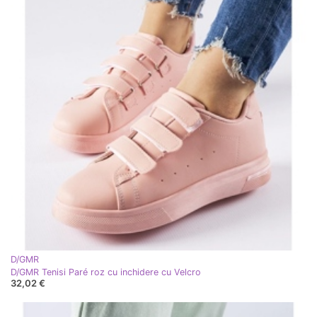
D/GMR
D/GMR Tenisi Paré roz cu inchidere cu Velcro
32,02 €