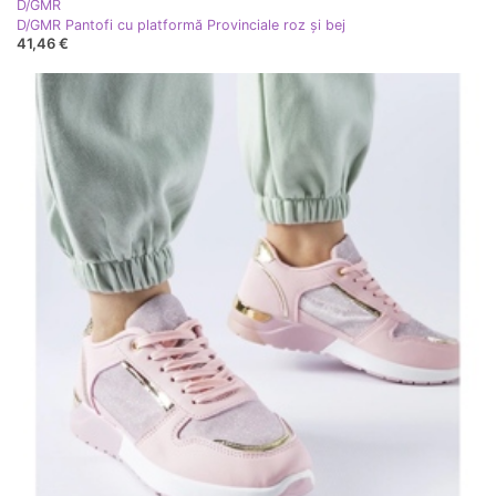
D/GMR
D/GMR Pantofi cu platformă Provinciale roz și bej
41,46 €