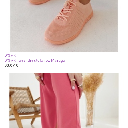
D/GMR
D/GMR Tenisi din stofa roz Mairago
36,07 €