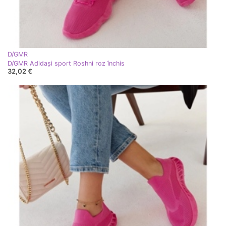
D/GMR
D/GMR Adidași sport Roshni roz închis
32,02 €