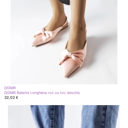
D/GMR
D/GMR Balerini Longhena roz cu toc deschis
32,02 €