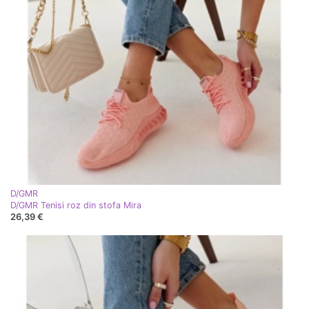
D/GMR
D/GMR Tenisi roz din stofa Mira
26,39 €