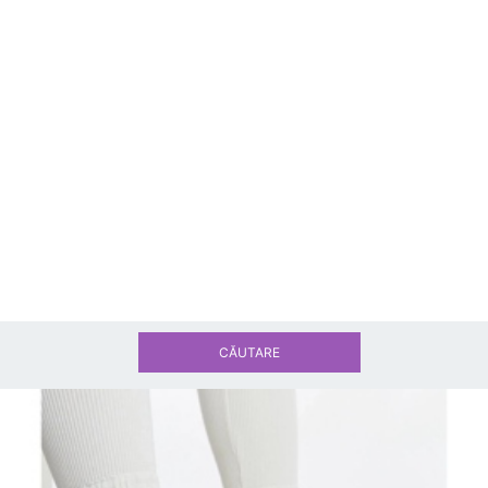
CĂUTARE