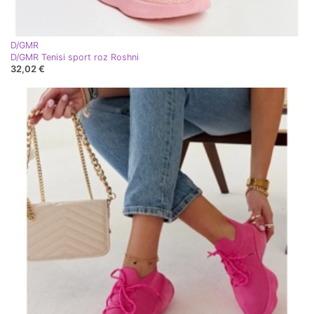
D/GMR
D/GMR Tenisi sport roz Roshni
32,02 €