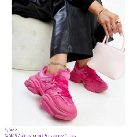
D/GMR
D/GMR Adidași sport Feaven roz închis