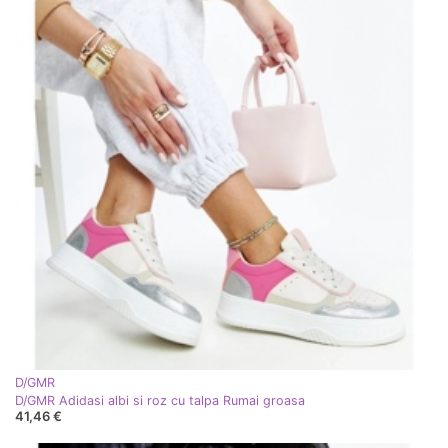
D/GMR
D/GMR Adidasi albi si roz cu talpa Rumai groasa
41,46 €