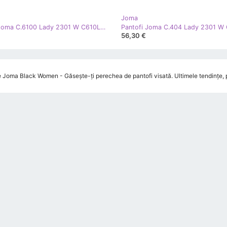
Joma
Pantofi Joma C.6100 Lady 2301 W C610LS2301 negru
56,30 €
 Joma Black Women - Găsește-ți perechea de pantofi visată. Ultimele tendințe, pr