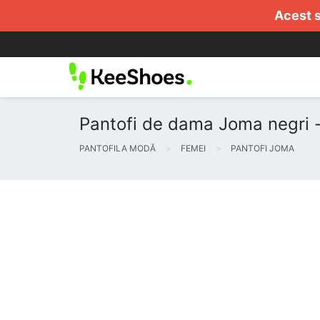
Acest s
Pantofi de dama Joma negri - 
PANTOFILA MODĂ
FEMEI
PANTOFI JOMA