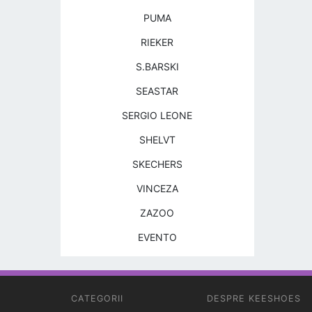
PUMA
RIEKER
S.BARSKI
SEASTAR
SERGIO LEONE
SHELVT
SKECHERS
VINCEZA
ZAZOO
EVENTO
CATEGORII
DESPRE KEESHOES