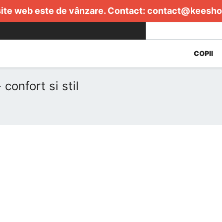
ite web este de vânzare. Contact:
contact@keesho
COPII
confort si stil