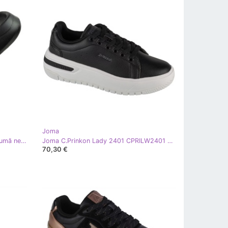
Joma
Joma SAFTLS2501 Flop -uri de spumă negru
Joma C.Prinkon Lady 2401 CPRILW2401 Pantofi negru
70,30 €