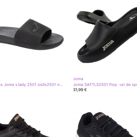
Joma
Flip -flops Joma s.lady 2501 sislls2501 negru
31,99 €