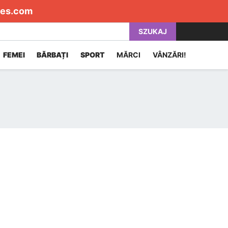
es.com
SZUKAJ
FEMEI
BĂRBAȚI
SPORT
MĂRCI
VÂNZĂRI!