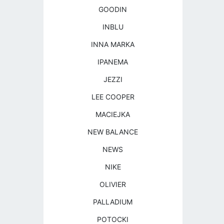
GOODIN
INBLU
INNA MARKA
IPANEMA
JEZZI
LEE COOPER
MACIEJKA
NEW BALANCE
NEWS
NIKE
OLIVIER
PALLADIUM
POTOCKI