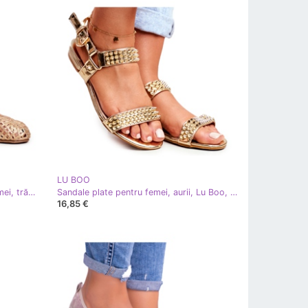
LU BOO
Balerini de damă Lu Boo pentru femei, trăsături aurite, împletite de aur
Sandale plate pentru femei, aurii, Lu Boo, cu știfturi Aldona de aur
16,85 €