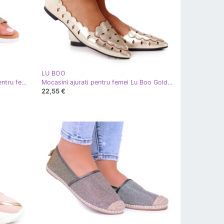
LU BOO
Pantofi cu paiete din aur Lu Boo pentru femei de aur
Mocasini ajurati pentru femei Lu Boo Golden de aur
22,55 €