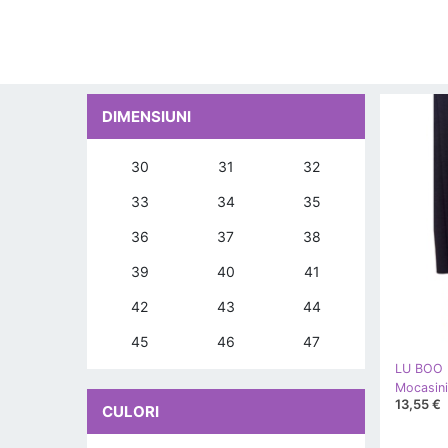
DIMENSIUNI
30
31
32
33
34
35
36
37
38
39
40
41
42
43
44
45
46
47
LU BOO
13,55 €
CULORI