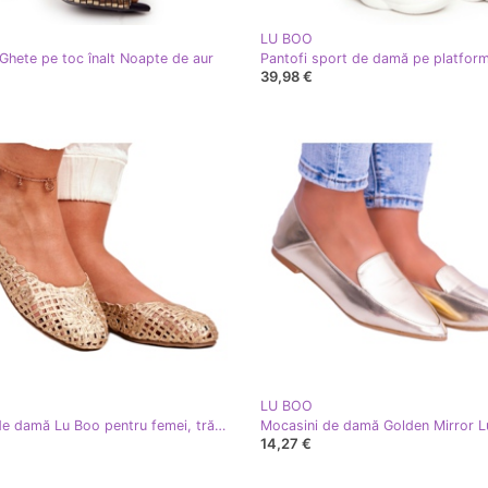
LU BOO
hete pe toc înalt Noapte de aur
39,98 €
LU BOO
Balerini de damă Lu Boo pentru femei, trăsături aurite, împletite de aur
14,27 €