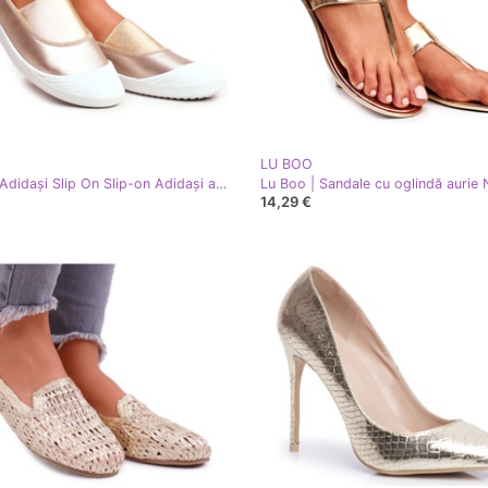
LU BOO
LU BOO Adidași Slip On Slip-on Adidași aurii Justy de aur
14,29 €