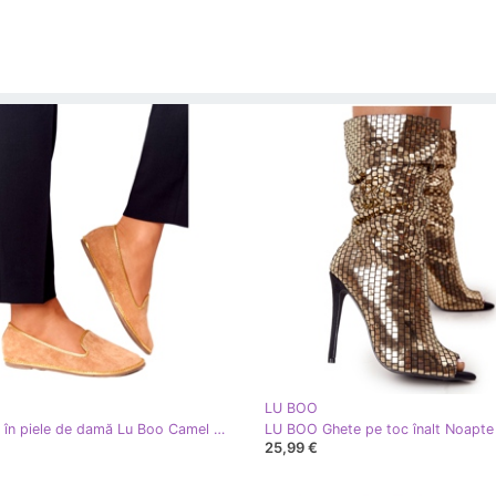
LU BOO
Mocasini în piele de damă Lu Boo Camel bej de aur
LU BOO Ghete pe toc înalt Noapte
25,99 €