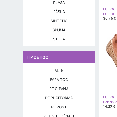
PLASĂ
LU BOO
PÂSLĂ
LU BOO G
30,75 €
SINTETIC
SPUMĂ
STOFA
TIP DE TOC
ALTE
FARA TOC
PE O PANĂ
LU BOO
PE PLATFORMĂ
14,27 €
PE POST
PE UN TOC ÎNALT