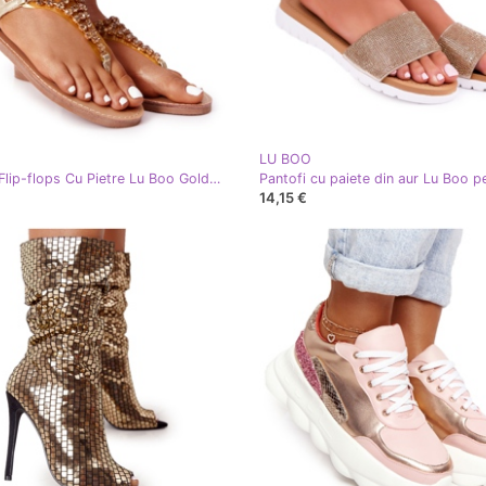
LU BOO
Sandale Flip-flops Cu Pietre Lu Boo Golden de aur
14,15 €