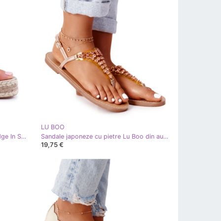
LU BOO
Sandale de damă Lu Boo On a Wedge In Shen Golden Shiran de aur
Sandale japoneze cu pietre Lu Boo din aur roz de aur
19,75 €