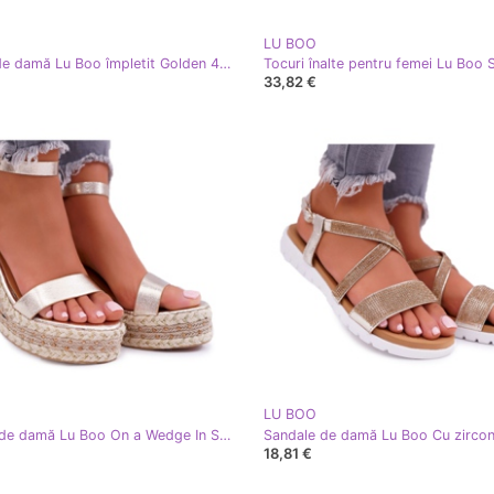
LU BOO
Balerini de damă Lu Boo împletit Golden 4Ever de aur
33,82 €
LU BOO
Sandale de damă Lu Boo On a Wedge In Shen Golden Shiran de aur
18,81 €