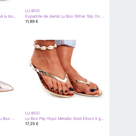
LU BOO
Pantofi sport de damă pe platformă lu boo roz de aur
Espadrile de damă Lu Boo Glitter Slip On Miravet gri de aur
11,89 €
LU BOO
Mocasini de damă Golden Mirror Lu Boo Mireldo de aur
Lu Boo Flip-flops Metallic Gold Eltoro Ii gat. de aur
17,25 €