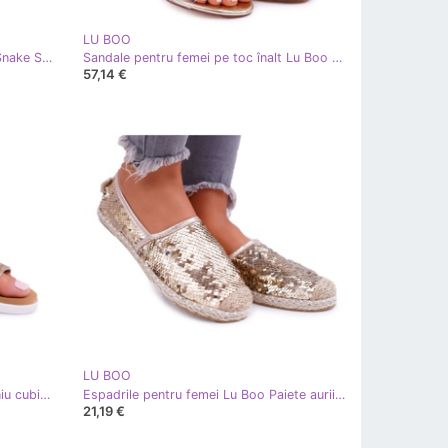
LU BOO
Tocuri înalte pentru femei Lu Boo Snake Skin Gold BC-791 de aur
Sandale pentru femei pe toc înalt Lu Boo Golden 2047-89 Milleni de aur
57,14 €
LU BOO
Sandale de damă Lu Boo Cu zirconiu cubic 406-5 Gold Stella de aur
Espadrile pentru femei Lu Boo Paiete aurii Destino de aur
21,19 €