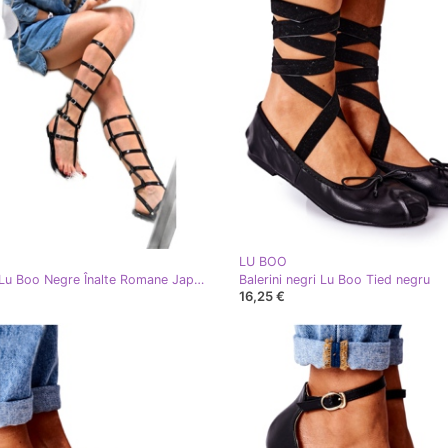
LU BOO
Sandale Lu Boo Negre Înalte Romane Japoneze Harona negru
Balerini negri Lu Boo Tied negru
16,25 €