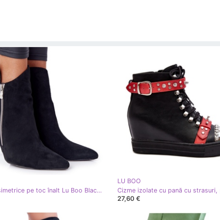
LU BOO
Cizme asimetrice pe toc înalt Lu Boo Black negru
27,60 €