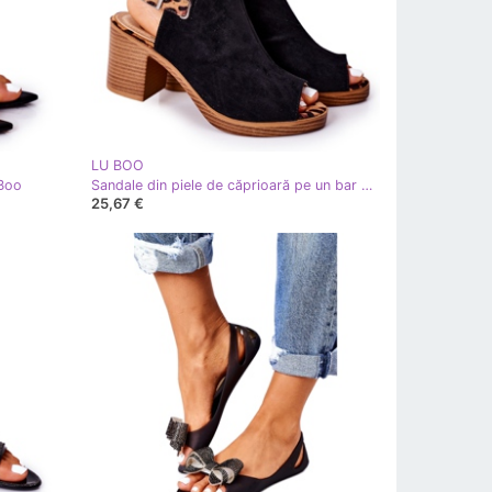
LU BOO
 Boo
Sandale din piele de căprioară pe un bar Lu Boo Leopard negru maro
25,67 €