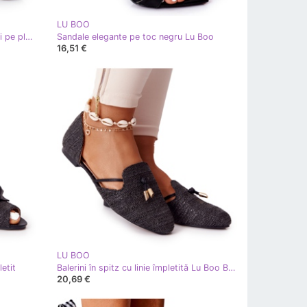
LU BOO
LU BOO Pantofi sport pentru femei pe platformă neagră negru
Sandale elegante pe toc negru Lu Boo
16,51 €
LU BOO
etit
Balerini în spitz cu linie împletită Lu Boo Black negru
20,69 €