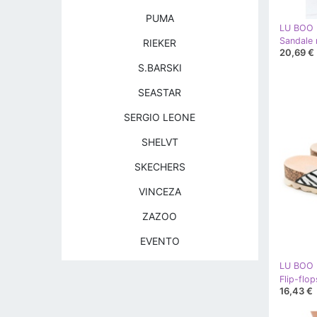
PUMA
LU BOO
Sandale 
RIEKER
20,69 €
S.BARSKI
SEASTAR
SERGIO LEONE
SHELVT
SKECHERS
VINCEZA
ZAZOO
EVENTO
LU BOO
Flip-flo
16,43 €