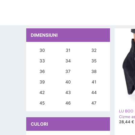
DIMENSIUNI
30
31
32
33
34
35
36
37
38
39
40
41
42
43
44
45
46
47
LU BOO
28,44 €
CULORI