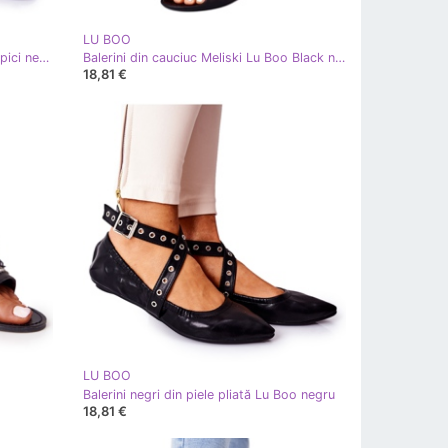
LU BOO
LU BOO Sandale de cauciuc cu sclipici negru Beach Time
Balerini din cauciuc Meliski Lu Boo Black negru
18,81 €
LU BOO
Balerini negri din piele pliată Lu Boo negru
18,81 €