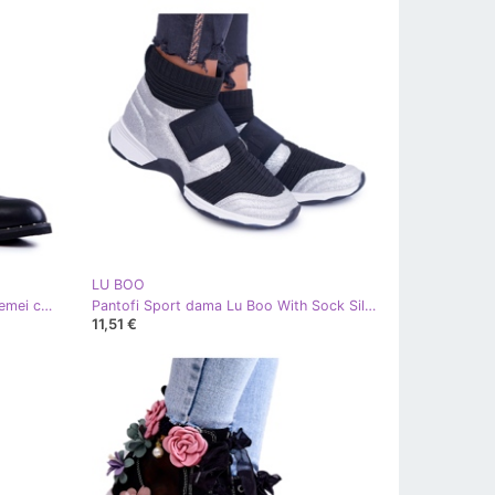
LU BOO
LU BOO Pantofi eco-piele pentru femei cu catarame și știfturi negre negru
Pantofi Sport dama Lu Boo With Sock Silver Glitter Phantom HT9022 negru argint
11,51 €