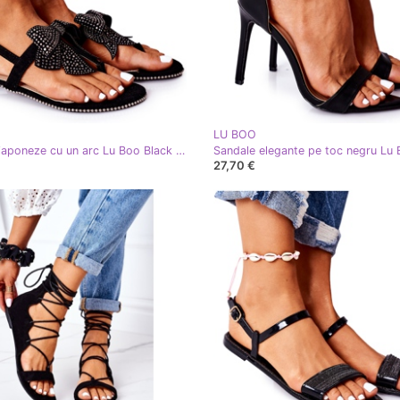
LU BOO
Sandale japoneze cu un arc Lu Boo Black negru
Sandale elegante pe toc negru Lu
27,70 €