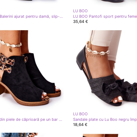
LU BOO
LU BOO Balerini ajurat pentru damă, slip-on, Black Rosario negru
35,64 €
LU BOO
Sandale din piele de căprioară pe un bar Lu Boo Leopard negru maro
Sandale plate cu Lu Boo negru împl
18,64 €