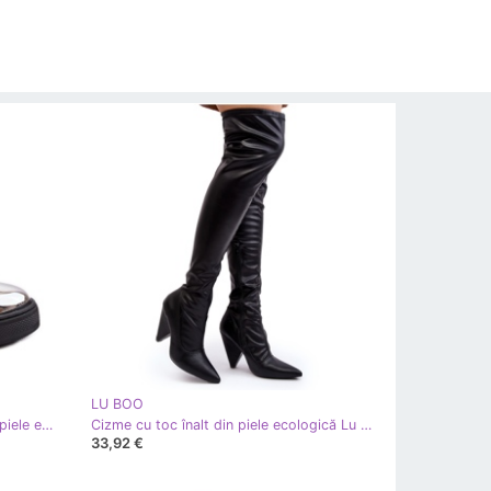
LU BOO
Cizme izolate cu pană cu strasuri, piele ecologică Lu Boo, neagră negru
Cizme cu toc înalt din piele ecologică Lu Boo, negre negru
33,92 €