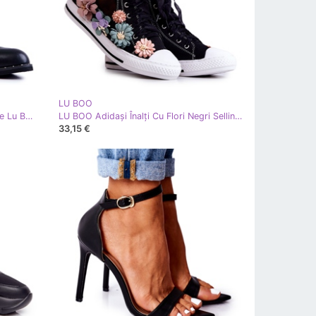
LU BOO
Pantofi De Damă Piele Cu Catarame Lu Boo Negru
LU BOO Adidași Înalți Cu Flori Negri Sellin negru
33,15 €