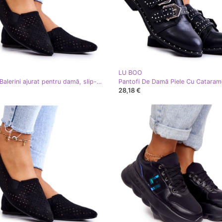
LU BOO
LU BOO Balerini ajurat pentru damă, slip-on, Black Rosario negru
28,18 €