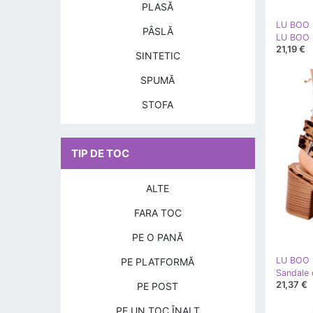
PLASĂ
LU BOO
PÂSLĂ
21,19 €
SINTETIC
SPUMĂ
STOFA
TIP DE TOC
ALTE
FARA TOC
PE O PANĂ
LU BOO
PE PLATFORMĂ
21,37 €
PE POST
PE UN TOC ÎNALT