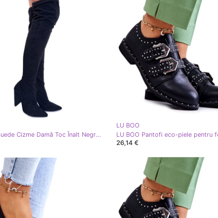
LU BOO
Lu Boo Suede Cizme Damă Toc Înalt Negru Tamar
26,14 €