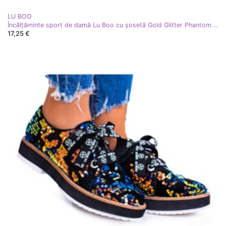
LU BOO
Încălțăminte sport de damă Lu Boo cu șosetă Gold Glitter Phantom negru multicolor galben
17,25 €