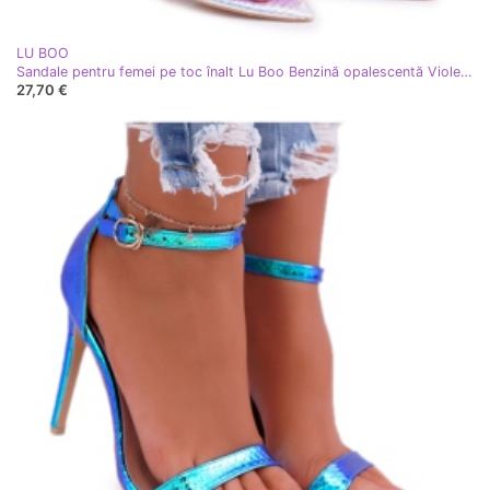
LU BOO
Sandale pentru femei pe toc înalt Lu Boo Benzină opalescentă Violet Debbi multicolor
27,70 €