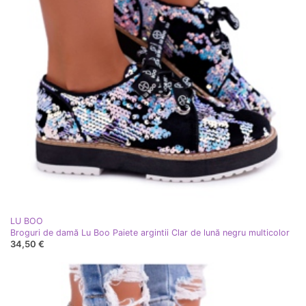
LU BOO
Broguri de damă Lu Boo Paiete argintii Clar de lună negru multicolor
34,50 €