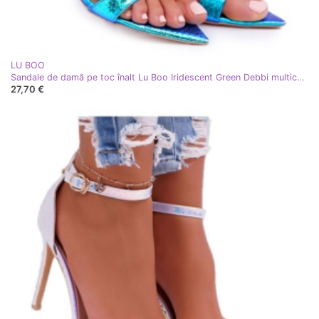
LU BOO
Sandale de damă pe toc înalt Lu Boo Iridescent Green Debbi multicolor verde
27,70 €