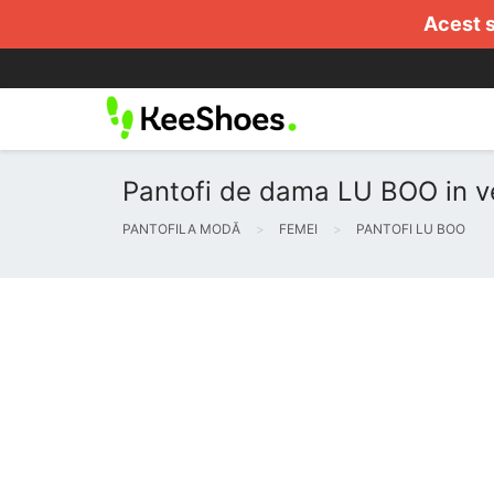
Acest s
Pantofi de dama LU BOO in v
PANTOFILA MODĂ
FEMEI
PANTOFI LU BOO