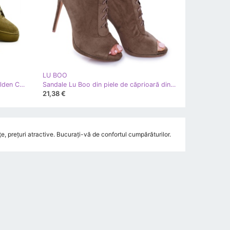
LU BOO
Adidași de damă Lu Boo Suede Golden Candlock Olive Elani verde
Sandale Lu Boo din piele de căprioară din piele de căprioară Cizme pe toc înalt Natasha verde
21,38 €
, prețuri atractive. Bucurați-vă de confortul cumpărăturilor.