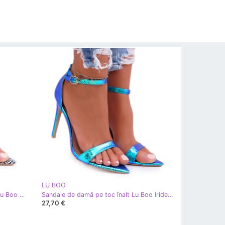
LU BOO
Sandale pentru femei cu toc înalt Lu Boo Snake Green Ramann multicolor verde
Sandale de damă pe toc înalt Lu Boo Iridescent Green Debbi multicolor verde
27,70 €