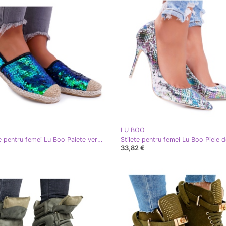
LU BOO
Espadrile pentru femei Lu Boo Paiete verzi Destino verde
33,82 €