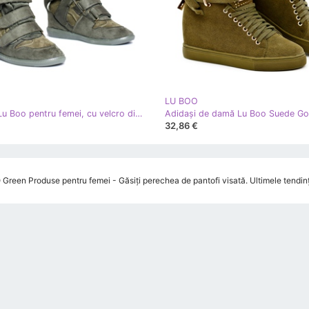
LU BOO
Adidași Lu Boo pentru femei, cu velcro din piele de căprioară, măslin Alexis verde
32,86 €
reen Produse pentru femei - Găsiți perechea de pantofi visată. Ultimele tendințe