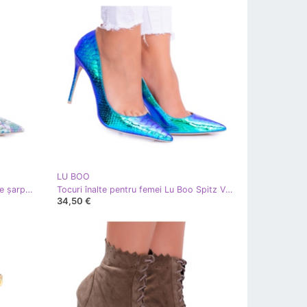
LU BOO
Stilete pentru femei Lu Boo Piele de șarpe verde Spitz Iris multicolor
Tocuri înalte pentru femei Lu Boo Spitz Verde Benzină Glam multicolor
34,50 €