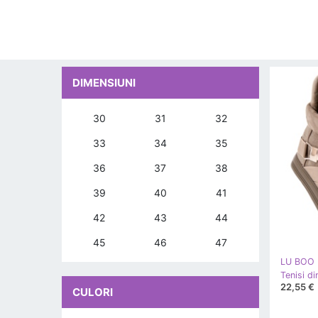
DIMENSIUNI
30
31
32
33
34
35
36
37
38
39
40
41
42
43
44
45
46
47
LU BOO
22,55 €
CULORI