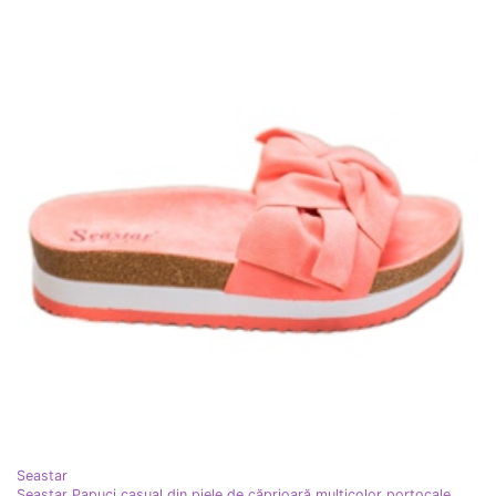
Seastar
Seastar Papuci casual din piele de căprioară multicolor portocale