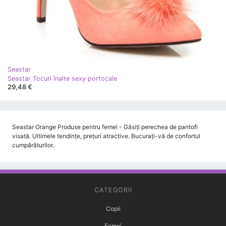
Seastar
Seastar Tocuri înalte sexy portocale
29,48 €
Seastar Orange Produse pentru femei - Găsiți perechea de pantofi
visată. Ultimele tendințe, prețuri atractive. Bucurați-vă de confortul
cumpărăturilor.
CATEGORII
Copii
Femei