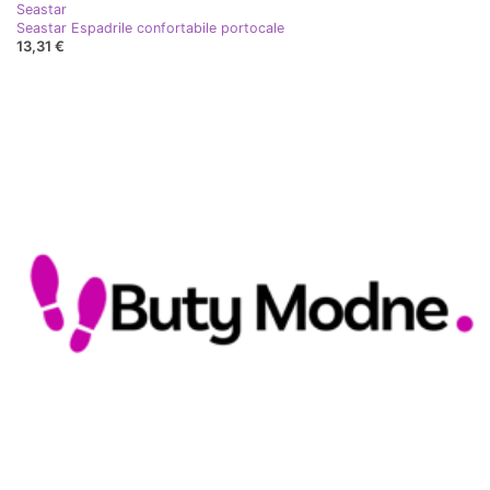
Seastar
Seastar Espadrile confortabile portocale
13,31 €