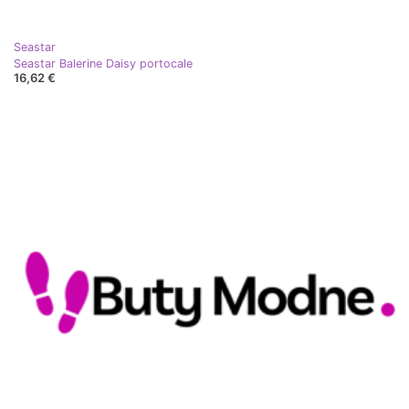
Seastar
Seastar Balerine Daisy portocale
16,62 €